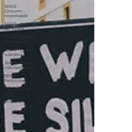
SDG12 -
Consumo
responsabile
SDG13 - Agire
per il clima
SDG14 - La vita
sotto acqua
SDG15 - La vita
sulla terra
SDG16 - Pace e
istituzioni giuste
SDG17 -
Partnership
The Future we
want
U-YOUNG