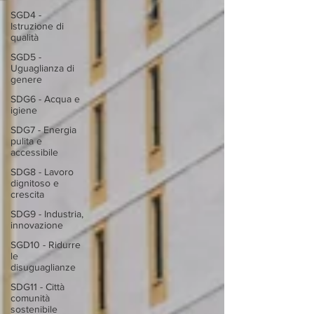
SGD4 -
Istruzione di
qualità
SGD5 -
Uguaglianza di
genere
SDG6 - Acqua e
igiene
SDG7 - Energia
pulita e
accessibile
SDG8 - Lavoro
dignitoso e
crescita
SDG9 - Industria,
innovazione
SGD10 - Ridurre
le
disuguaglianze
SDG11 - Città
comunità
sostenibile