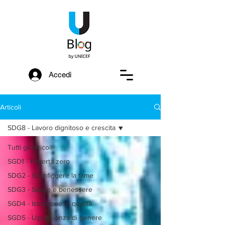
Accedi
Articoli
SDG8 - Lavoro dignitoso e crescita
Tutti gli articoli
SGD1 - Povertà zero
SDG2 - Sconfiggere la fame
SDG3 - Salute e benessere
SGD4 - Istruzione di qualità
SGD5 - Uguaglianza di genere