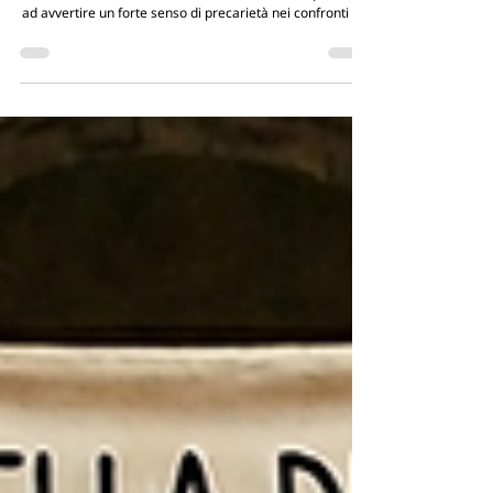
Da dopo la pandemia nel 2020 la cosiddetta ‘generazione
Covid’ ha iniziato a soffrire di ansia, attacchi di panico e
ad avvertire un forte senso di precarietà nei confronti del
futuro, sempre più incerto a causa anche della situazione
politica internazionale odierna. Questi sintomi, 6 anni
dopo, non sono più evitabili né ignorabili, e ci obbligano a
riflettere sulle conseguenze che la pandemia ha recato ai
più giovani.