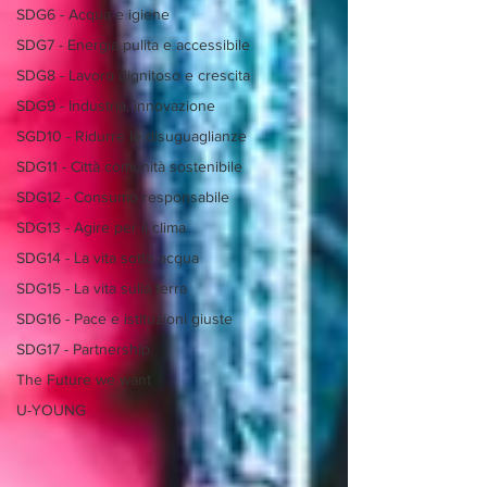
SDG6 - Acqua e igiene
SDG7 - Energia pulita e accessibile
SDG8 - Lavoro dignitoso e crescita
SDG9 - Industria, innovazione
SGD10 - Ridurre le disuguaglianze
SDG11 - Città comunità sostenibile
SDG12 - Consumo responsabile
SDG13 - Agire per il clima
SDG14 - La vita sotto acqua
SDG15 - La vita sulla terra
SDG16 - Pace e istituzioni giuste
SDG17 - Partnership
The Future we want
U-YOUNG