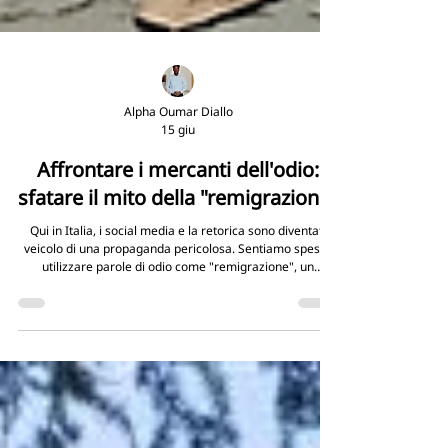
Alpha Oumar Diallo
15 giu
Affrontare i mercanti dell'odio:
sfatare il mito della "remigrazione"
Qui in Italia, i social media e la retorica sono diventati
veicolo di una propaganda pericolosa. Sentiamo spesso
utilizzare parole di odio come "remigrazione", un
eufemismo per esclusione e rifiuto. Spesso, questi
attacchi quotidiani non sono solo parole vuote: sono
tentativi deliberati di disumanizzarci e isolarci.