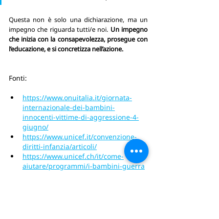
Questa non è solo una dichiarazione, ma un 
impegno che riguarda tutti/e noi. 
Un impegno 
che inizia con la consapevolezza, prosegue con 
l’educazione, e si concretizza nell’azione.
Fonti:
https://www.onuitalia.it/giornata-
internazionale-dei-bambini-
innocenti-vittime-di-aggressione-4-
giugno/
https://www.unicef.it/convenzione-
diritti-infanzia/articoli/
https://www.unicef.ch/it/come-
aiutare/programmi/i-bambini-guerra
https://www.senato.it/istituzione/la-
costituzione/parte-i/titolo-ii/articolo-
31
https://www.unicef.it/media/stato-di-
palestina-e-israele-i-bambini-travolti-