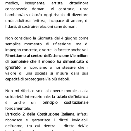
medico, insegnante, artista, cittadino/a 
consapevole domani. Al contrario, un/a 
bambino/a violato/a oggi rischia di diventare 
un/a adulto/a ferito/a, incapace di amare, di 
fidarsi, di costruire relazioni sane domani. 
Non considero la Giornata del 4 giugno come 
semplice momento di riflessione, ma di 
impegno concreto, e vorrei lo faceste anche voi. 
Rimettiamo al centro dell’attenzione i/le milioni 
di bambini/e che il mondo ha dimenticato o 
ignorato
, e ricordiamo a noi stessi/e che il 
valore di una società si misura dalla sua 
capacità di proteggere i/le più deboli. 
Non mi riferisco solo al dovere morale o alla 
solidarietà internazionale: la
 tutela dell’infanzia
è anche
un
 principio costituzionale 
fondamentale. 
L’articolo 2 della Costituzione Italiana
, infatti, 
riconosce e garantisce i diritti inviolabili 
dell’uomo, tra cui rientra il diritto dei/lle 