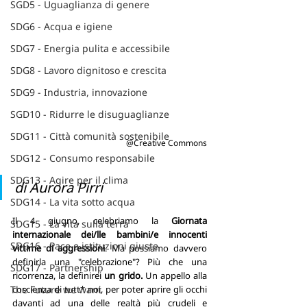
SGD5 - Uguaglianza di genere
SDG6 - Acqua e igiene
SDG7 - Energia pulita e accessibile
SDG8 - Lavoro dignitoso e crescita
SDG9 - Industria, innovazione
SGD10 - Ridurre le disuguaglianze
SDG11 - Città comunità sostenibile
@Creative Commons
SDG12 - Consumo responsabile
SDG13 - Agire per il clima
di Aurora Pirri
SDG14 - La vita sotto acqua
Il 4 giugno, celebriamo la 
Giornata 
SDG15 - La vita sulla terra
internazionale dei/lle bambini/e innocenti 
SDG16 - Pace e istituzioni giuste
vittime di aggressioni
. Ma possiamo davvero 
definirla una "celebrazione"? Più che una 
SDG17 - Partnership
ricorrenza, la definirei 
un grido. 
Un appello alla 
The Future we want
coscienza di tutt* noi, per poter aprire gli occhi 
davanti ad una delle realtà più crudeli e 