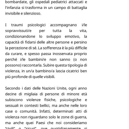
bombardate, gli ospedali pediatrici attaccati e 
l'infanzia si trasforma in un campo di battaglia 
invisibile e silenzioso. 
I traumi psicologici accompagnano i/le 
sopravvissuti/e per tutta la vita, 
condizionandone lo sviluppo emotivo, la 
capacità di fidarsi delle altre persone e persino 
la percezione di sé. La sofferenza è la più difficile 
da curare, e spesso passa inosservata proprio 
perché i/le bambini/e non sanno (o non 
possono) raccontarla. Subire questa tipologia di 
violenza, in un/a bambino/a lascia cicatrici ben 
più profonde di quelle visibili.
Secondo i dati delle Nazioni Unite, ogni anno 
decine di migliaia di persone di minore età 
subiscono violenze fisiche, psicologiche e 
sessuali in contesti bellici, ma anche nelle loro 
case o comunità. Infatti, determinati atti di 
violenza non riguardano solo le zone di guerra, 
ma anche quei Paesi che noi consideriamo 
“civili” o “sicuri”, ove quotidianamente si 