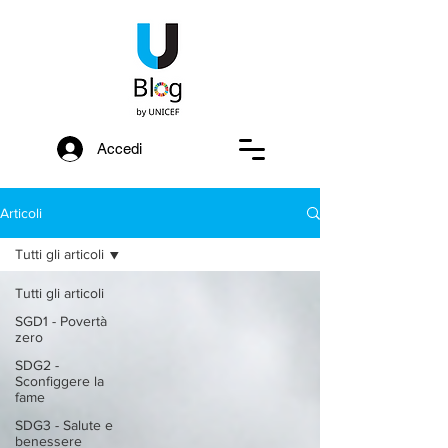
Accedi
Articoli
Tutti gli articoli
Tutti gli articoli
SGD1 - Povertà
zero
SDG2 -
Sconfiggere la
fame
SDG3 - Salute e
benessere