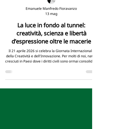
Emanuele Manfredo Fioravanzo
13 mag
La luce in fondo al tunnel:
creatività, scienza e libertà
d’espressione oltre le macerie
Il 21 aprile 2026 si celebra la Giornata Internazionale
della Creatività e dell'Innovazione. Per molti di noi, nati e
cresciuti in Paesi dove i diritti civili sono ormai consolidati,
parole come creatività e innovazione richiamano alla
mente startup tecnologiche, design o nuove avanguardie
estetiche