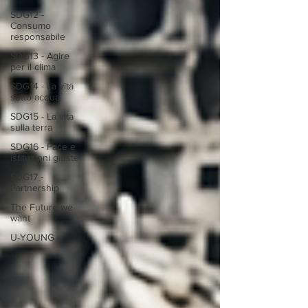
SDG12 -
Consumo
responsabile
SDG13 - Agire
per il clima
SDG14 - La vita
sotto acqua
SDG15 - La vita
sulla terra
SDG16 - Pace e
istituzioni giuste
SDG17 -
Partnership
The Future we
want
U-YOUNG