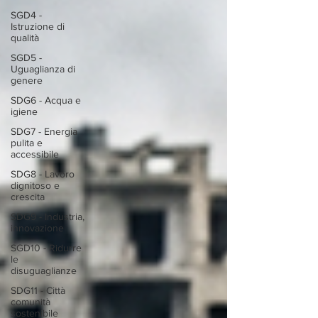
SGD4 -
Istruzione di
qualità
SGD5 -
Uguaglianza di
genere
SDG6 - Acqua e
igiene
SDG7 - Energia
pulita e
accessibile
SDG8 - Lavoro
dignitoso e
crescita
SDG9 - Industria,
innovazione
SGD10 - Ridurre
le
disuguaglianze
SDG11 - Città
comunità
sostenibile