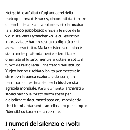
Nei gelidi e affollati 
rifugi antiaerei 
della 
metropolitana di 
Kharkiv
, circondati dal terrore 
di bambini e anziani, abbiamo visto la 
musica
farsi 
scudo psicologico
 grazie alle note della 
violinista 
Vera Lytovchenko
, le cui esibizioni 
improvvisate hanno restituito 
dignità 
a chi 
aveva perso tutto. Ma la resistenza ucraina è 
stata anche profondamente scientifica e 
orientata al futuro: mentre la città era sotto il 
fuoco dell'artiglieria, i ricercatori dell'
Istituto 
Yurjev 
hanno rischiato la vita per mettere in 
sicurezza la 
banca nazionale dei semi
, un 
patrimonio inestimabile per la 
biodiversità 
agricola mondiale
. Parallelamente, 
archivisti 
e 
storici
 hanno lavorato senza sosta per 
digitalizzare 
documenti secolari
, impedendo 
che i bombardamenti cancellassero per sempre 
l'
identità culturale
 della nazione.
I numeri del silenzio e i volti 