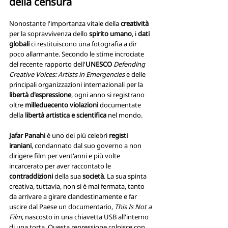
della censura
Nonostante l'importanza vitale della 
creatività 
per la sopravvivenza dello 
spirito umano
, i 
dati 
globali
 ci restituiscono una fotografia a dir 
poco allarmante. Secondo le stime incrociate 
del recente rapporto dell'
UNESCO
Defending 
Creative Voices: Artists in Emergencies 
e delle 
principali organizzazioni internazionali per la 
libertà d'espressione
, ogni anno si registrano 
oltre 
milleduecento violazioni
 documentate 
della
 libertà artistica e scientifica
 nel mondo. 
Jafar Panahi
 è uno dei più celebri 
registi 
iraniani
, condannato dal suo governo a non 
dirigere film per vent'anni e più volte 
incarcerato per aver raccontato le 
contraddizioni
 della sua 
società
. La sua spinta 
creativa, tuttavia, non si è mai fermata, tanto 
da arrivare a girare clandestinamente e far 
uscire dal Paese un documentario, 
This Is Not a 
Film
, nascosto in una chiavetta USB all'interno 
di una torta. Questa repressione colpisce con 