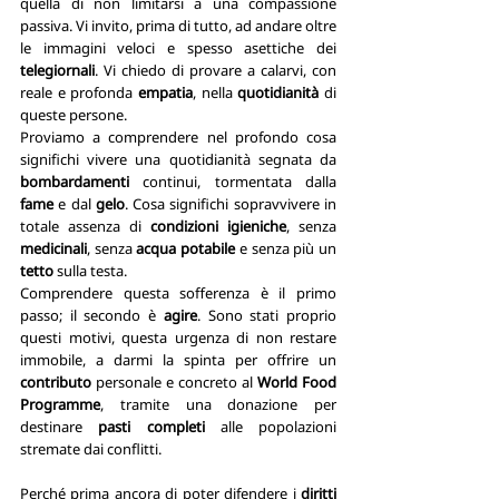
quella di non limitarsi a una compassione 
passiva. Vi invito, prima di tutto, ad andare oltre 
le immagini veloci e spesso asettiche dei 
telegiornali
. Vi chiedo di provare a calarvi, con 
reale e profonda 
empatia
, nella
 quotidianità
 di 
queste persone.
Proviamo a comprendere nel profondo cosa 
significhi vivere una quotidianità segnata da 
bombardamenti
 continui, tormentata dalla 
fame
 e dal 
gelo
. Cosa significhi sopravvivere in 
totale assenza di 
condizioni igieniche
, senza 
medicinali
, senza 
acqua potabile
 e senza più un 
tetto
 sulla testa.
Comprendere questa sofferenza è il primo 
passo; il secondo è
 agire
. Sono stati proprio 
questi motivi, questa urgenza di non restare 
immobile, a darmi la spinta per offrire un 
contributo 
personale e concreto al 
World Food 
Programme
, tramite una donazione per 
destinare 
pasti completi 
alle popolazioni 
stremate dai conflitti. 
Perché prima ancora di poter difendere i 
diritti 