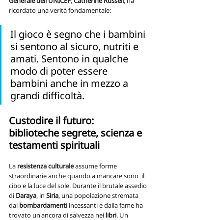
Generale dell'UNICEF
, 
Catherine Russell
, ha 
ricordato una verità fondamentale:
Il gioco è segno che i bambini 
si sentono al sicuro, nutriti e 
amati. Sentono in qualche 
modo di poter essere 
bambini anche in mezzo a 
grandi difficoltà.
Custodire il futuro: 
biblioteche segrete, scienza e 
testamenti spirituali
La
 resistenza
culturale
 assume forme 
straordinarie anche quando a mancare sono  il 
cibo e la luce del sole. Durante il brutale assedio 
di 
Daraya
, in 
Siria
, una popolazione stremata 
dai 
bombardamenti
 incessanti e dalla fame ha 
trovato un'ancora di salvezza nei 
libri
. Un 