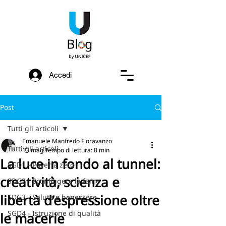
Accedi
Post
Tutti gli articoli
Emanuele Manfredo Fioravanzo
Tutti gli articoli
13 mag
Tempo di lettura: 8 min
La luce in fondo al tunnel:
SGD1 - Povertà zero
creatività, scienza e
SDG2 - Sconfiggere la fame
libertà d’espressione oltre
SDG3 - Salute e benessere
SGD4 - Istruzione di qualità
le macerie