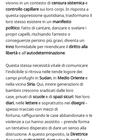
vivono in un contesto di 
censura sistemica
 e
controllo capillare
 sui loro corpi. In risposta a 
questa oppressione quotidiana, trasformano il 
loro stesso esistere in un
 manifesto 
politico
: l'atto di cantare, danzare o svelare i 
propri capelli, rischiando l'arresto o 
conseguenze persino più gravi, diventa un 
inno 
formidabile per rivendicare il 
diritto alla 
libertà
 e all'
autodeterminazione
.
Questa stessa necessità vitale di comunicare 
l'indicibile si ritrova nelle tende logore dei 
campi profughi in 
Sudan
, in 
Medio Oriente
 e 
nella vicina 
Siria
. Qui, intere generazioni di 
bambini crescono sradicati dalle loro 
case, privati di 
scuole
 e di 
spazi sicuri
. Nei loro 
diari
, nelle
 lettere 
e soprattutto nei 
disegni
 – 
spesso tracciati con mezzi di 
fortuna, raffigurando le case abbandonate o le 
violenze a cui hanno assistito – prende forma 
un tentativo disperato di dare un senso alla 
distruzione. A questo proposito, la 
Direttrice 