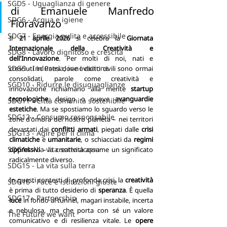
SGD5 - Uguaglianza di genere
di Emanuele Manfredo 
SDG6 - Acqua e igiene
Fioravanzo
SDG7 - Energia pulita e accessibile
Il 
21 aprile 2026
 si celebra la 
Giornata 
Internazionale della Creatività e 
SDG8 - Lavoro dignitoso e crescita
dell'Innovazione
. Per molti di noi, nati e 
SDG9 - Industria, innovazione
cresciuti in Paesi dove i diritti civili sono ormai 
consolidati, parole come creatività e 
SGD10 - Ridurre le disuguaglianze
innovazione richiamano alla mente 
startup 
tecnologiche
, design o nuove 
avanguardie 
SDG11 - Città comunità sostenibile
estetiche
. Ma se spostiamo lo sguardo verso le 
SDG12 - Consumo responsabile
zone d'ombra del nostro pianeta – nei territori 
devastati dai 
conflitti armati
, piegati dalle 
crisi 
SDG13 - Agire per il clima
climatiche
 e 
umanitarie
, o schiacciati da 
regimi 
SDG14 - La vita sotto acqua
oppressivi
 – la creatività assume un significato 
radicalmente diverso.
SDG15 - La vita sulla terra
In questi contesti di profonda crisi, la
 creatività
SDG16 - Pace e istituzioni giuste
è prima di tutto desiderio di 
speranza
. È quella 
SDG17 - Partnership
luce 
in fondo al tunnel, magari instabile, incerta 
e nebulosa, ma che porta con sé un valore 
The Future we want
comunicativo e di resilienza vitale. Le 
opere