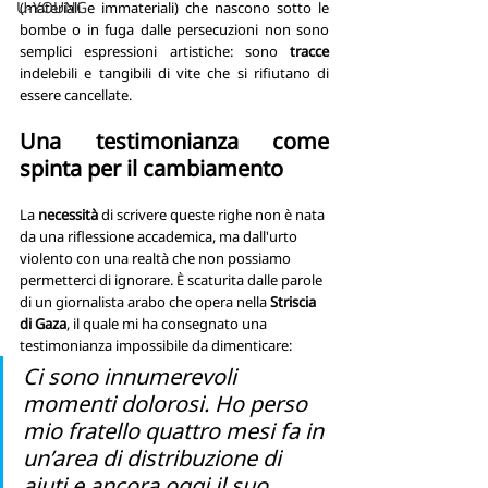
U-YOUNG
(materiali e immateriali) che nascono sotto le 
bombe o in fuga dalle persecuzioni non sono 
semplici espressioni artistiche: sono 
tracce
indelebili e tangibili di vite che si rifiutano di 
essere cancellate.
Una testimonianza come 
spinta per il cambiamento
La 
necessità
 di scrivere queste righe non è nata 
da una riflessione accademica, ma dall'urto 
violento con una realtà che non possiamo 
permetterci di ignorare. È scaturita dalle parole 
di un giornalista arabo che opera nella 
Striscia 
di Gaza
, il quale mi ha consegnato una 
testimonianza impossibile da dimenticare:
Ci sono innumerevoli 
momenti dolorosi. Ho perso 
mio fratello quattro mesi fa in 
un’area di distribuzione di 
aiuti e ancora oggi il suo 