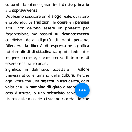
culturali
, dobbiamo garantire il 
diritto primario
alla 
sopravvivenza
.
Dobbiamo suscitare un 
dialogo 
reale, duraturo 
e profondo. Le 
tradizioni
, le 
opere 
e i 
pensieri 
altrui non devono essere un pretesto per 
l'aggressione, ma basarsi sul 
riconoscimento
condiviso della 
dignità 
di ogni persona. 
Difendere la 
libertà di espressione 
significa 
tutelare 
diritti di cittadinanza 
quotidiani: poter 
leggere, scrivere, creare senza il terrore di 
essere censurati o uccisi.
Significa, in definitiva, accettare il 
valore
universalistico e umano della 
cultura
. Perché 
ogni volta che una 
ragazza in Iran
 danza, ogni 
volta che un 
bambino rifugiato
 disegna la sua 
casa distrutta, o uno 
scienziato
 salva la sua 
ricerca dalle macerie, ci stanno ricordando che 
l'
umanità
 trova sempre il modo di accendere 
una luce. E quella 
luce
, a partire dai gesti più 
concreti per 
difendere la vita
, spetta a tutti noi 
custodirla
.