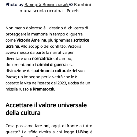
Photo by 
Валерій Волинський
© 
Bambini 
in una scuola ucraina - Pexels
Non meno doloroso è il destino di chi cerca di 
proteggere la memoria in tempo di guerra, 
come 
Victoria Amelina
, pluripremiata 
scrittrice 
ucraina
. Allo scoppio del conflitto, Victoria 
aveva messo da parte la narrativa per 
diventare una 
ricercatrice 
sul campo, 
documentando i 
crimini di guerra
 e la 
distruzione del 
patrimonio culturale 
del suo 
Paese; un impegno per la verità che le è 
costato la vita nell'estate del 2023, uccisa da un 
missile russo a 
Kramatorsk
.
Accettare il valore universale 
della cultura
Cosa possiamo fare 
noi
, oggi, di fronte a tutto 
questo? La 
sfida
 rivolta a chi legge 
U-Blog
 è 