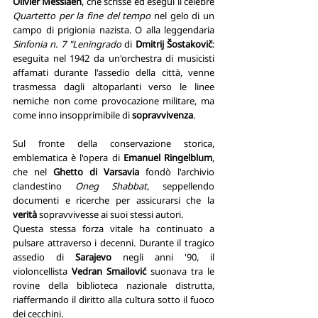
Olivier Messiaen
, che scrisse ed eseguì il celebre 
Quartetto per la fine del tempo 
nel gelo di un 
campo di prigionia nazista. O alla leggendaria 
Sinfonia n. 7 "Leningrado
di
 Dmitrij Šostakovič
: 
eseguita nel 1942 da un'orchestra di musicisti 
affamati durante l'assedio della città, venne 
trasmessa dagli altoparlanti verso le linee 
nemiche non come provocazione militare, ma 
come inno insopprimibile di 
sopravvivenza
. 
Sul fronte della conservazione storica, 
emblematica è l'opera di 
Emanuel Ringelblum
, 
che nel 
Ghetto di Varsavia
 fondò l'archivio 
clandestino 
Oneg Shabbat
, seppellendo 
documenti e ricerche per assicurarsi che la 
verità
 sopravvivesse ai suoi stessi autori.
Questa stessa forza vitale ha continuato a 
pulsare attraverso i decenni. Durante il tragico 
assedio di 
Sarajevo
 negli anni '90, il 
violoncellista 
Vedran Smailović
 suonava tra le 
rovine della biblioteca nazionale distrutta, 
riaffermando il diritto alla cultura sotto il fuoco 
dei cecchini.