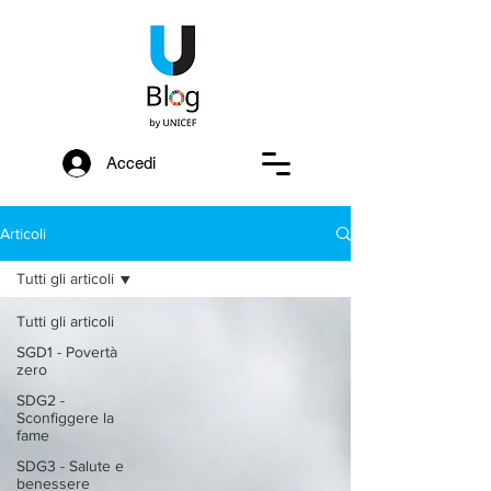
Accedi
Articoli
Tutti gli articoli
Tutti gli articoli
SGD1 - Povertà
zero
SDG2 -
Sconfiggere la
fame
SDG3 - Salute e
benessere