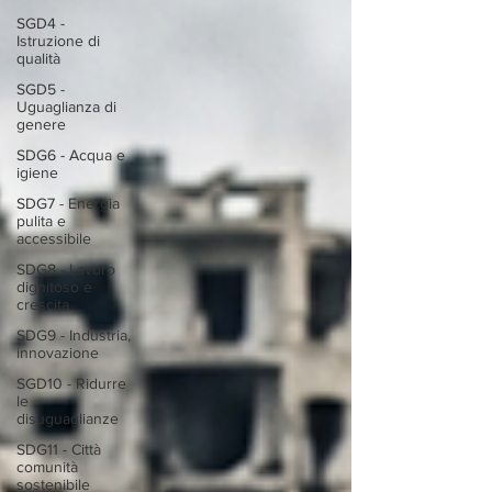
SGD4 -
Istruzione di
qualità
SGD5 -
Uguaglianza di
genere
SDG6 - Acqua e
igiene
SDG7 - Energia
pulita e
accessibile
SDG8 - Lavoro
dignitoso e
crescita
SDG9 - Industria,
innovazione
SGD10 - Ridurre
le
disuguaglianze
SDG11 - Città
comunità
sostenibile