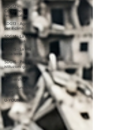
SDG12 -
Consumo
responsabile
SDG13 - Agire
per il clima
SDG14 - La vita
sotto acqua
SDG15 - La vita
sulla terra
SDG16 - Pace e
istituzioni giuste
SDG17 -
Partnership
The Future we
want
U-YOUNG