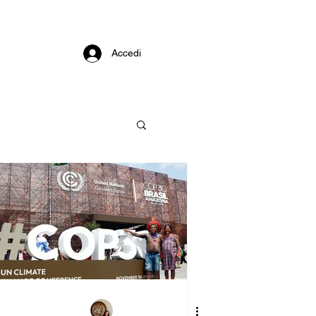
Accedi
nnovazione
esponsabile