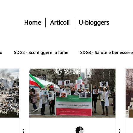
Home
Articoli
U-bloggers
ro
SDG2 - Sconfiggere la fame
SDG3 - Salute e benessere
SGD5 - Uguaglianza di genere
SDG6 - Acqua e igiene
le
SDG8 - Lavoro dignitoso e crescita
SDG9 - Industria, i
e
SDG11 - Città comunità sostenibile
SDG12 - Consumo r