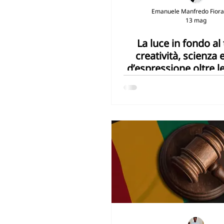
Emanuele Manfredo Fior
13 mag
SDG13 - Agire per il clima
SD
La luce in fondo al
creatività, scienza e
SDG16 - Pace e istituzioni giuste
d’espressione oltre l