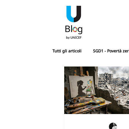
Tutti gli articoli
SGD1 - Povertà ze
SGD4 - Istruzione di qualità
SDG7 - Energia pulita e accessibi
SGD10 - Ridurre le disuguaglianz