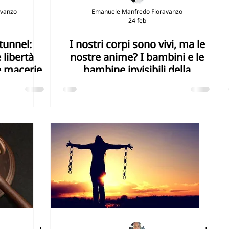
avanzo
Emanuele Manfredo Fioravanzo
24 feb
G14 - La vita sotto acqua
SDG15 - La vita sulla terra
 tunnel:
I nostri corpi sono vivi, ma le
 libertà
nostre anime? I bambini e le
SDG17 - Partnership
The Future we want
U-YOUNG
e macerie
bambine invisibili della
repressione in Iran