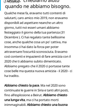
natura:  chiediamo aiuto 
U-YOUNG
quando ne abbiamo bisogno.
Qualche mese fa, eravamo tutti contenti di 
salutarti, caro amico mio 2019, non eravamo 
disponibili ad aspettare neanche un altro 
giorno, tutti noi esseri umani abbiamo 
festeggiato il giorno della tua partenza (31 
Dicembre ). Ci hai regalato tante bellissime 
cose, anche qualche cosa un po' cattiva, ma 
insomma ci hai dato la forza per poter 
attraversare l'oscurità sconosciuta. Eravamo 
così contenti e impazienti di fare amicizia con il 
2020 che ti abbiamo subito dimenticato. 
Abbiamo pregato che il 2020 ci portasse tante 
cose belle ma questa nuova amicizia - il 2020 - ci 
ha tradito.
Abbiamo chiesto la pace
. Ma nel 2020 sono 
continuate le guerre in Siria e tanti altri posti, 
fino all'esplosione a Beirut. 
Abbiamo chiesto 
una
lunga vita
, ma ci ha portato morti 
inimmaginabili. 
Abbiamo chiesto una buona 