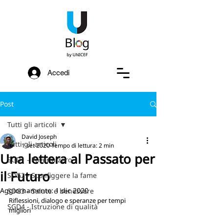
Accedi
Post
Tutti gli articoli
David Joseph
Tutti gli articoli
1 set 2020
Tempo di lettura: 2 min
Una lettera al Passato per
SGD1 - Povertà zero
il Futuro
SDG2 - Sconfiggere la fame
Aggiornamento:
1 dic 2020
SDG3 - Salute e benessere
Riflessioni, dialogo e speranze per tempi 
SGD4 - Istruzione di qualità
migliori 