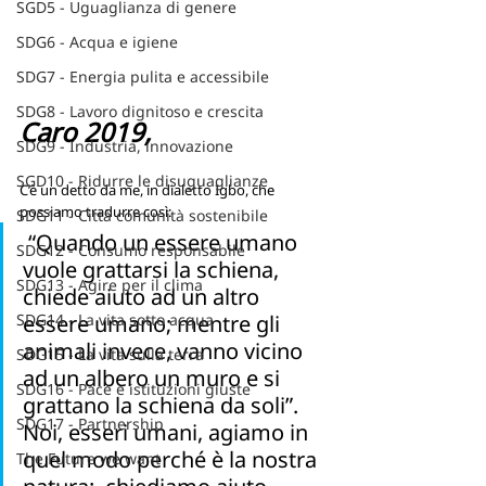
SGD5 - Uguaglianza di genere
SDG6 - Acqua e igiene
SDG7 - Energia pulita e accessibile
SDG8 - Lavoro dignitoso e crescita
Caro 2019,
SDG9 - Industria, innovazione
SGD10 - Ridurre le disuguaglianze
C’è un detto da me, in dialetto Igbo, che 
possiamo tradurre così:
SDG11 - Città comunità sostenibile
 “Quando un essere umano 
SDG12 - Consumo responsabile
vuole grattarsi la schiena, 
SDG13 - Agire per il clima
chiede aiuto ad un altro 
essere umano; mentre gli 
SDG14 - La vita sotto acqua
animali invece, vanno vicino 
SDG15 - La vita sulla terra
ad un albero un muro e si 
SDG16 - Pace e istituzioni giuste
grattano la schiena da soli”. 
SDG17 - Partnership
Noi, esseri umani, agiamo in 
quel modo perché è la nostra 
The Future we want