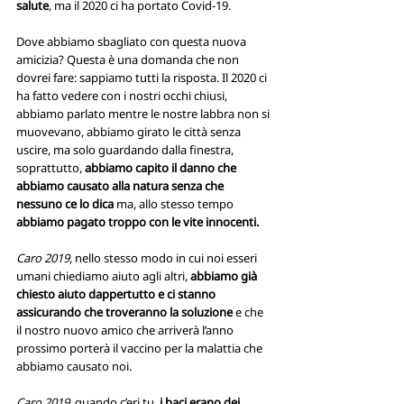
salute
, ma il 2020 ci ha portato Covid-19. 
Dove abbiamo sbagliato con questa nuova 
amicizia? Questa è una domanda che non 
dovrei fare: sappiamo tutti la risposta. Il 2020 ci 
ha fatto vedere con i nostri occhi chiusi, 
abbiamo parlato mentre le nostre labbra non si 
muovevano, abbiamo girato le città senza 
uscire, ma solo guardando dalla finestra,  
soprattutto, 
abbiamo capito il danno che 
abbiamo causato alla natura senza che 
nessuno ce lo dica 
ma, allo stesso tempo 
abbiamo pagato troppo con le vite innocenti.
Caro 2019
, nello stesso modo in cui noi esseri 
umani chiediamo aiuto agli altri, 
abbiamo già 
chiesto aiuto dappertutto e ci stanno 
assicurando che troveranno la soluzione
 e che 
il nostro nuovo amico che arriverà l’anno 
prossimo porterà il vaccino per la malattia che 
abbiamo causato noi.
Caro 2019,
 quando c’eri tu, 
i baci erano dei 