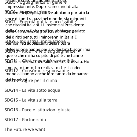
leader. È stato un momento molto 
SGD5 - Uguaglianza di genere
impressionante. Dopo  siamo andati alla 
SDG6 - Acqua e igiene
Camera dei Deputati dove abbiamo portato la 
voce di tanti ragazzi nel mondo, sia migranti 
SDG7 - Energia pulita e accessibile
che citadini italiani. Lì, insieme al Presidente 
della Camera Roberto Fico, abbiamo parlato 
SDG8 - Lavoro dignitoso e crescita
dei diritti per tutti i minorenni in Italia. I 
SDG9 - Industria, innovazione
bambini ed adolescenti della nostra 
delegazione hanno parlato dei loro bisogni ma 
SGD10 - Ridurre le disuguaglianze
quello che mi ha colpito di più è che hanno 
SDG11 - Città comunità sostenibile
parlato con una mentalità molto avanzata. Ho 
imparato tanto; ho realizzato che  i leader 
SDG12 - Consumo responsabile
mondiali hanno anche loro tanto da imparare 
dai bambini.
SDG13 - Agire per il clima
SDG14 - La vita sotto acqua
SDG15 - La vita sulla terra
SDG16 - Pace e istituzioni giuste
SDG17 - Partnership
The Future we want