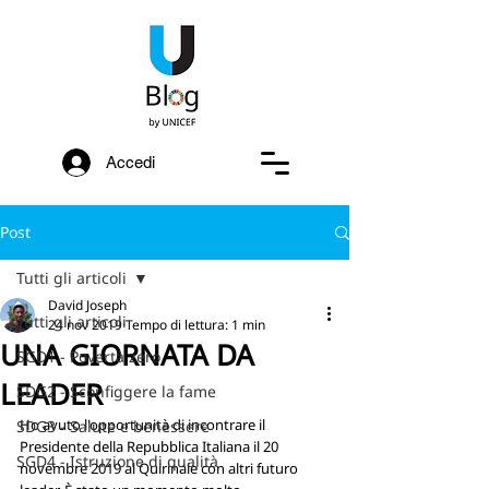
Accedi
Post
Tutti gli articoli
David Joseph
Tutti gli articoli
24 nov 2019
Tempo di lettura: 1 min
UNA GIORNATA DA
SGD1 - Povertà zero
LEADER
SDG2 - Sconfiggere la fame
Ho avuto l'opportunità di incontrare il 
SDG3 - Salute e benessere
Presidente della Repubblica Italiana il 20 
SGD4 - Istruzione di qualità
novembre 2019 al Quirinale con altri futuro 