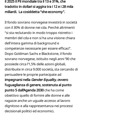
il 2025 il Pil mondiale tra il 13 e 31%, che 
tradotto in dollari si aggira tra i 12 e i 28 mila 
miliardi.  La cosiddetta “she-economy".
Il fondo sovrano norvegese investirà in società 
con il 30% di donne nei cda. Perchè altrimenti 
“si sta reclutando in modo troppo ristretto i 
membri del cda e non si ha una visione chiara 
dell'intera gamma di background e 
competenze necessarie per essere efficaci”. 
Dopo Goldman Sachs e Blackstone, il fondo 
sovrano norvegese, istituito negli anni ’90 che 
possiede circa l’1,5% delle azioni globali, 
distribuite in circa 9.000 società
, 
sta cercando di 
persuadere le proprie partecipate ad
impegnarsi nella 
Gender Equality, o
vvero 
l’uguaglianza di genere, sostenuta al punto 
punto 5 dall’Agenda 2030 
che ha come 
obiettivo quello di fornire alle donne e alle 
ragazze anche un uguale accesso al lavoro 
dignitoso e alla rappresentanza nei processi 
decisionali politici ed economici
.