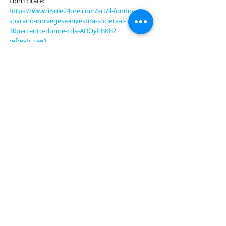
Fonti citate:
https://www.ilsole24ore.com/art/il-fondo-
sovrano-norvegese-investira-societa-il-
30percento-donne-cda-ADOyPBKB?
refresh_ce=1
https://www.pnas.org/content/106/36/15268
SGD5 - Uguaglianza di genere
U-YOUNG
Post correlati
Mostra tutti