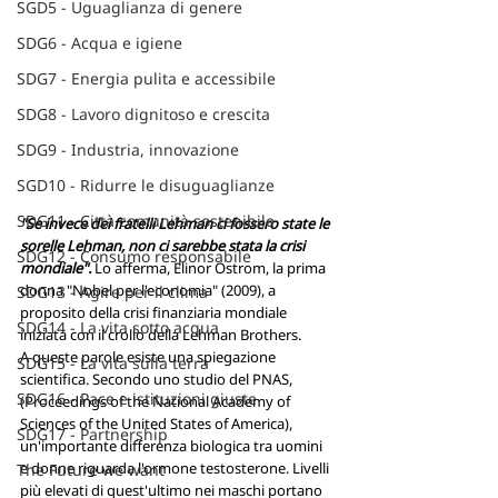
SGD5 - Uguaglianza di genere
SDG6 - Acqua e igiene
SDG7 - Energia pulita e accessibile
SDG8 - Lavoro dignitoso e crescita
SDG9 - Industria, innovazione
SGD10 - Ridurre le disuguaglianze
SDG11 - Città comunità sostenibile
"Se invece dei fratelli Lehman ci fossero state le 
sorelle Lehman, non ci sarebbe stata la crisi 
SDG12 - Consumo responsabile
mondiale".
 Lo afferma, Elinor Ostrom, la prima 
donna "Nobel per l'economia" (2009), a 
SDG13 - Agire per il clima
proposito della crisi finanziaria mondiale 
SDG14 - La vita sotto acqua
iniziata con il crollo della Lehman Brothers. 
A queste parole esiste una spiegazione 
SDG15 - La vita sulla terra
scientifica. Secondo uno studio del PNAS,
SDG16 - Pace e istituzioni giuste
(Proceedings of the National Academy of 
Sciences of the United States of America), 
SDG17 - Partnership
un'importante differenza biologica tra uomini 
e donne riguarda l'ormone testosterone. Livelli 
The Future we want
più elevati di quest'ultimo nei maschi portano 