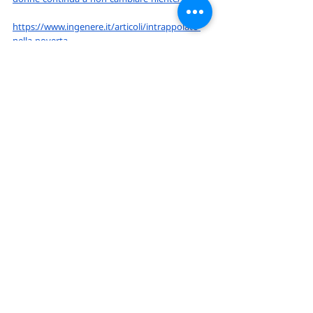
https://www.ingenere.it/articoli/intrappolate-
nella-poverta
https://lavoce.info/archives/107216/il-divario-
retributivo-tra-uomo-e-donna-ce-sempre/
https://www.europarl.europa.eu/topics/it/articl
e/20200109STO69925/comprendere-il-divario-
retributivo-di-genere-definizione-fatti-e-cause
https://www.europarl.europa.eu/topics/en/artic
le/20200109STO69925/understanding-the-
gender-pay-gap-definition-facts-and-
causes#parliaments-actions-against-the-
gender-pay-gap-3
https://www.europarl.europa.eu/news/en/pres
s-room/20230327IPR78545/gender-pay-gap-
parliament-adopts-new-rules-on-binding-pay-
transparency-measures