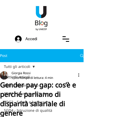
Accedi
Post
Tutti gli articoli
Giorgia Rossi
Tutti gli articoli
9 feb
Tempo di lettura: 4 min
Gender pay gap: cos’è e
SGD1 - Povertà zero
perché parliamo di
SDG2 - Sconfiggere la fame
disparità salariale di
SDG3 - Salute e benessere
SGD4 - Istruzione di qualità
genere