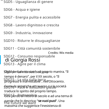
SGD5 - Uguaglianza di genere
SDG6 - Acqua e igiene
SDG7 - Energia pulita e accessibile
SDG8 - Lavoro dignitoso e crescita
SDG9 - Industria, innovazione
SGD10 - Ridurre le disuguaglianze
SDG11 - Città comunità sostenibile
Credits: Wix media
SDG12 - Consumo responsabile
di Giorgia Rossi
SDG13 - Agire per il clima
SDG14 - La vita sotto acqua
Ogni periodo storico ha il proprio mantra. “Il 
tempo è denaro”, per il XX secolo, o “Il 
SDG15 - La vita sulla terra
progresso è inarrestabile”, nell’Ottocento. 
Formule sintetiche attraverso cui la società 
SDG16 - Pace e istituzioni giuste
traduce lo spirito del proprio tempo. 
SDG17 - Partnership
Così penso al nostro di secolo e ad una terna di 
parole che lo descriva: “
se vuoi puoi
”. Una 
The Future we want
massima che suggerisce l'inesistenza di 