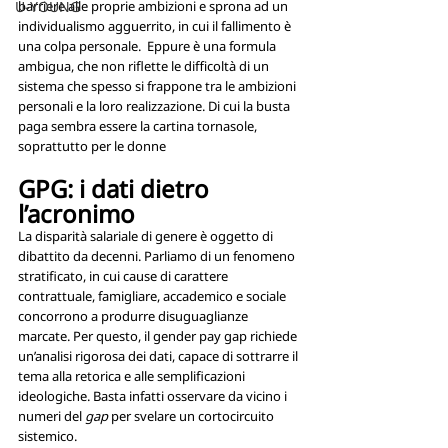
U-YOUNG
barriere alle proprie ambizioni e sprona ad un 
individualismo agguerrito, in cui il fallimento è 
una colpa personale.  Eppure è una formula 
ambigua, che non riflette le difficoltà di un 
sistema che spesso si frappone tra le ambizioni 
personali e la loro realizzazione. Di cui la busta 
paga sembra essere la cartina tornasole, 
soprattutto per le donne
GPG: i dati dietro 
l’acronimo
La disparità salariale di genere è oggetto di 
dibattito da decenni. Parliamo di un fenomeno 
stratificato, in cui cause di carattere 
contrattuale, famigliare, accademico e sociale 
concorrono a produrre disuguaglianze 
marcate. Per questo, il gender pay gap richiede 
un’analisi rigorosa dei dati, capace di sottrarre il 
tema alla retorica e alle semplificazioni 
ideologiche. Basta infatti osservare da vicino i 
numeri del
 gap 
per svelare un cortocircuito 
sistemico. 