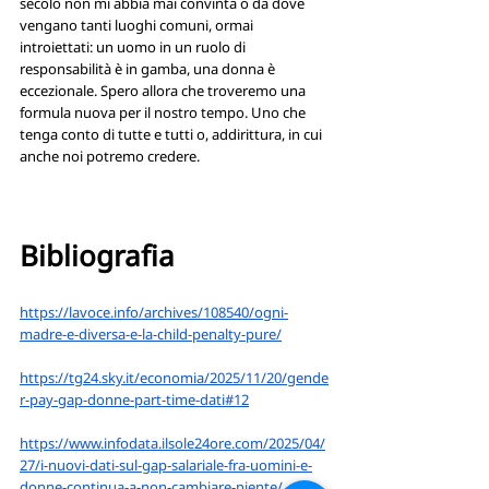
secolo non mi abbia mai convinta o da dove 
vengano tanti luoghi comuni, ormai 
introiettati: un uomo in un ruolo di 
responsabilità è in gamba, una donna è 
eccezionale. Spero allora che troveremo una 
formula nuova per il nostro tempo. Uno che 
tenga conto di tutte e tutti o, addirittura, in cui 
anche noi potremo credere.
Bibliografia
https://lavoce.info/archives/108540/ogni-
madre-e-diversa-e-la-child-penalty-pure/
https://tg24.sky.it/economia/2025/11/20/gende
r-pay-gap-donne-part-time-dati#12
https://www.infodata.ilsole24ore.com/2025/04/
27/i-nuovi-dati-sul-gap-salariale-fra-uomini-e-
donne-continua-a-non-cambiare-niente/