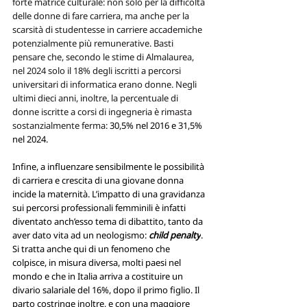
forte matrice culturale: non solo per la difficoltà 
delle donne di fare carriera, ma anche per la 
scarsità di studentesse in carriere accademiche 
potenzialmente più remunerative. Basti 
pensare che, secondo le stime di Almalaurea, 
nel 2024 solo il 18% degli iscritti a percorsi 
universitari di informatica erano donne. Negli 
ultimi dieci anni, inoltre, la percentuale di 
donne iscritte a corsi di ingegneria è rimasta 
sostanzialmente ferma: 
30,5% nel 2016 e 31,5% 
nel 2024. 
Infine, a influenzare sensibilmente le possibilità 
di carriera e crescita di una giovane donna 
incide la maternità. L’impatto di una gravidanza 
sui percorsi professionali femminili è infatti 
diventato anch’esso tema di dibattito, tanto da 
aver dato vita ad un neologismo: 
child penalty
. 
Si tratta anche qui di un fenomeno che 
colpisce, in misura diversa, molti paesi nel 
mondo e che in Italia arriva a costituire un 
divario salariale del 16%, dopo il primo figlio. Il 
parto costringe inoltre, e con una maggiore 