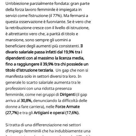
Un’obiezione parzialmente fondata: gran parte 
della forza lavoro femminile è impiegata in 
servizi come l’istruzione (il 77%). Ma fermarsi a 
questa osservazione è fuorviante. Se è vero che 
la retribuzione cresce con il livello di istruzione, 
è altrettanto vero che, a parità di titolo e 
mansione, sono sempre gli uomini a 
beneficiare degli aumenti più consistenti. 
Il 
divario salariale passa infatti dal 19,9% tra i 
dipendenti con al massimo la licenza media, 
fino a raggiungere il 39,9% tra chi possiede un 
titolo d'istruzione terziaria
.  Un gap che non si 
manifesta solo in settori diversi tra loro. 
In 
generale lo scarto salariale aumenta tra le 
professioni con una ridotta presenza 
femminile, come nei gruppi di 
Dirigenti
 (il gap 
arriva al 
30,8%,
 denunciando la difficoltà delle 
donne a fare carriera), nelle
 Forze Armate 
(27,7%)
 e tra gli 
Artigiani e operai (17,6%).
Si tratta di una differenziazione nei settori 
d’impiego femminili che ha indubbiamente una 