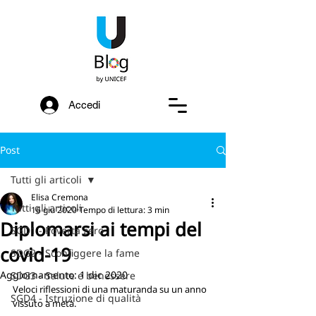
Accedi
Post
Tutti gli articoli
Elisa Cremona
Tutti gli articoli
16 giu 2020
Tempo di lettura: 3 min
Diplomarsi ai tempi del
SGD1 - Povertà zero
covid-19
SDG2 - Sconfiggere la fame
Aggiornamento:
1 dic 2020
SDG3 - Salute e benessere
Veloci riflessioni di una maturanda su un anno 
SGD4 - Istruzione di qualità
vissuto a metà.