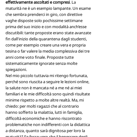
effettivamente ascoltati e compresi
. La 
maturità ne è un esempio lampante. Un esame 
che sembra prenderci in giro, con direttive 
vaghe disposte solo pochissime settimane 
prima del suo inizio e con modalità anch’esse 
discutibili: tante proposte erano state avanzate 
fin dall'inizio della quarantena dagli studenti, 
come per esempio creare una vera e propria 
tesina o far valere la media complessiva dei tre 
anni come voto finale. Proposte tutte 
sistematicamente ignorate senza molte 
spiegazioni. 
Nel mio piccolo tuttavia mi ritengo fortunata, 
perché sono riuscita a seguire le lezioni online, 
la salute non è mancata né a me né ai miei 
familiari e le mie difficoltà sono quindi risultate 
minime rispetto a molte altre realtà. Ma, mi 
chiedo: per molti ragazzi che al contrario 
hanno sofferto la malattia, lutti in famiglia, 
difficoltà economiche e hanno riscontrato 
problematiche non indifferenti con la didattica 
a distanza, quanto sarà dignitosa per loro la 
maturità? Se fosse vero che il benessere degli 