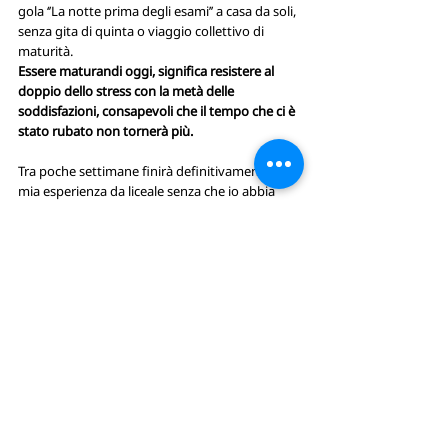
gola ‘’La notte prima degli esami’’ a casa da soli, 
senza gita di quinta o viaggio collettivo di 
maturità.
Essere maturandi oggi, significa resistere al 
doppio dello stress con la metà delle 
soddisfazioni, consapevoli che il tempo che ci è 
stato rubato non tornerà più.
Tra poche settimane finirà definitivamente la 
mia esperienza da liceale senza che io abbia 
potuto dirle addio veramente.
A tutti i diplomati a metà di questo anno 
storto, non posso che augurare un nuovo 
inizio migliore di questa fine, che di fine, ha ben 
poco.
The Future we want
SGD4 - Istruzione di qualità