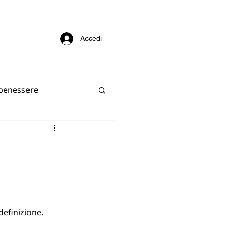
Accedi
 benessere
e
dustria, innovazione
Consumo responsabile
definizione.