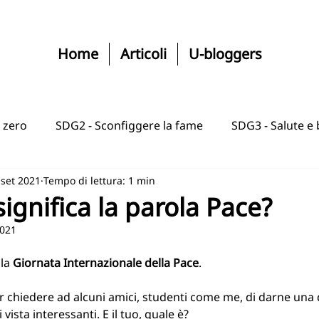
Home
Articoli
U-bloggers
 zero
SDG2 - Sconfiggere la fame
SDG3 - Salute e
 set 2021
Tempo di lettura: 1 min
SGD5 - Uguaglianza di genere
SDG6 - Acqua e igien
ignifica la parola Pace?
2021
ibile
SDG8 - Lavoro dignitoso e crescita
SDG9 - In
la 
Giornata Internazionale della Pace
. 
anze
SDG11 - Città comunità sostenibile
SDG12 - 
r chiedere ad alcuni amici, studenti come me, di darne una 
vista interessanti. E il tuo, quale è? 