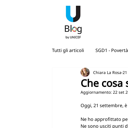
Tutti gli articoli
SGD1 - Povertà
Chiara La Rosa
21
SGD4 - Istruzione di qualità
Che cosa s
Aggiornamento:
22 set 
SDG7 - Energia pulita e access
Oggi, 21 settembre, è 
SGD10 - Ridurre le disuguagli
Ne ho approfittato pe
Ne sono usciti punti di 