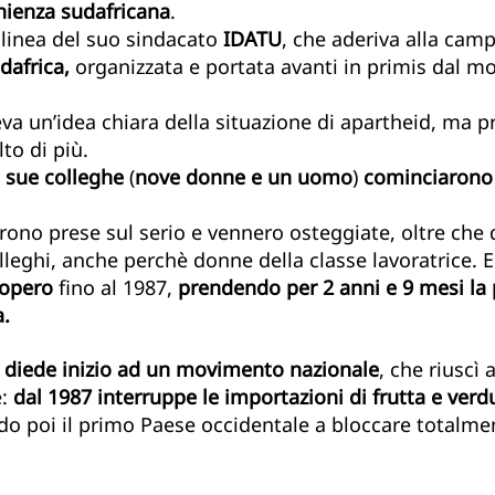
ienza sudafricana
.                         
 linea del suo sindacato
 IDATU
, che aderiva alla cam
dafrica,
 organizzata e portata avanti in primis dal m
eva un’idea chiara della situazione di apartheid, ma p
to di più.
i sue colleghe
 (
nove donne e un uomo
) 
cominciarono 
rono prese sul serio e vennero osteggiate, oltre che d
olleghi, anche perchè donne della classe lavoratrice. 
iopero
 fino al 1987,
 prendendo per 2 anni e 9 mesi la 
a.
 
diede inizio ad un movimento nazionale
, che riuscì 
: 
dal 1987 interruppe le importazioni di frutta e verd
do poi il primo Paese occidentale a bloccare totalmen