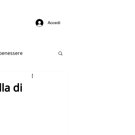
Accedi
 benessere
e
la di
dustria, innovazione
Consumo responsabile