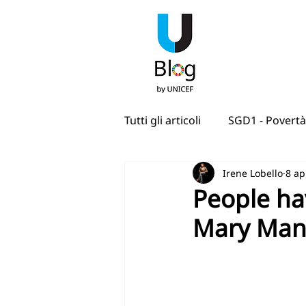
Tutti gli articoli
SGD1 - Povertà
Irene Lobello
8 ap
SGD4 - Istruzione di qualità
People hav
Mary Man
SDG7 - Energia pulita e access
SGD10 - Ridurre le disuguagli