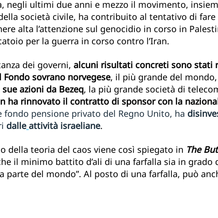
, negli ultimi due anni e mezzo il movimento, insieme
della società civile, ha contribuito al tentativo di fare
re alta l’attenzione sul genocidio in corso in Palesti
toio per la guerra in corso contro l’Iran.
tanza dei governi, 
alcuni risultati concreti sono stati 
il Fondo sovrano norvegese
, il più grande del mondo,
e sue azioni da Bezeq
, la più grande società di teleco
 ha rinnovato il contratto di sponsor con la nazional
de fondo pensione privato del Regno Unito, ha 
disinve
i 
dalle
attività israeliane
.
pio della teoria del caos viene così spiegato in 
The Butt
 che il minimo battito d’ali di una farfalla sia in grado
a parte del mondo”. Al posto di una farfalla, può anch