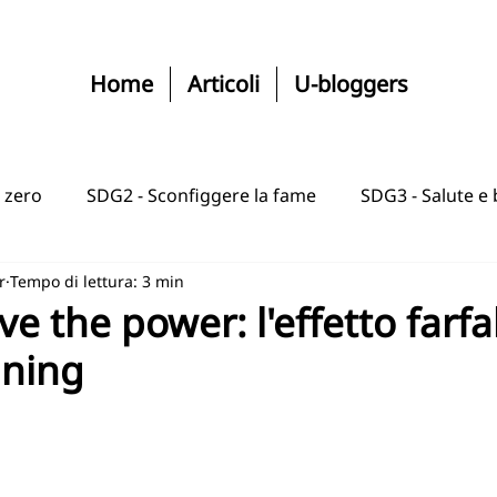
Home
Articoli
U-bloggers
 zero
SDG2 - Sconfiggere la fame
SDG3 - Salute e
r
Tempo di lettura: 3 min
SGD5 - Uguaglianza di genere
SDG6 - Acqua e igien
e the power: l'effetto farfal
ning
ibile
SDG8 - Lavoro dignitoso e crescita
SDG9 - In
anze
SDG11 - Città comunità sostenibile
SDG12 - 