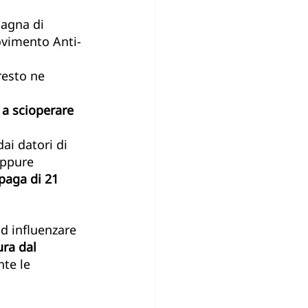
pagna di 
ovimento Anti-
resto ne 
a scioperare 
ai datori di 
Eppure 
paga di 21 
ad influenzare 
ura dal 
te le 