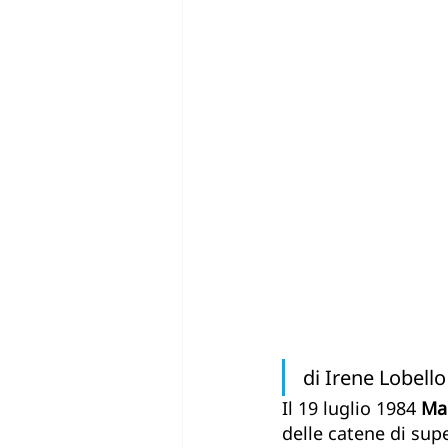
SDG13 - Agire per il clima
SDG16 - Pace e istituzioni giu
di Irene Lobello
Il 19 luglio 1984 
Ma
delle catene di supe