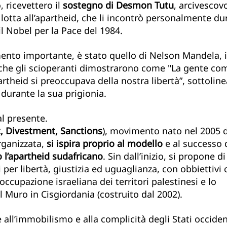
 ricevettero il 
sostegno di Desmon Tutu
, arcivescov
 lotta all’apartheid, che li incontrò personalmente dur
 il Nobel per la Pace del 1984.
ento importante, è stato quello di Nelson Mandela, il
 che gli scioperanti dimostrarono come "La gente co
artheid si preoccupava della nostra libertà”, sottoline
 durante la sua prigionia.
ente.                                                                         
t, Divestment, Sanctions
), movimento nato nel 2005 d
rganizzata, 
si ispira proprio al modello
 e al successo 
 l’apartheid sudafricano
. Sin dall’inizio, si propone d
per libertà, giustizia ed uguaglianza, con obbiettivi 
ll’occupazione israeliana dei territori palestinesi e lo 
Muro in Cisgiordania (costruito dal 2002).
all’immobilismo e alla complicità degli Stati occident