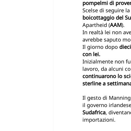
pompelmi di proven
Scelse di seguire la
boicottaggio del Su
Apartheid (
AAM
).
In realtà lei non av
avrebbe saputo mol
Il giorno dopo 
diec
con lei. 
Inizialmente non fu
lavoro, da alcuni c
continuarono lo sc
sterline a settiman
Il gesto di Manning
il governo irlandese
Sudafrica
, diventan
importazioni.