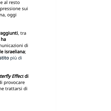
 al resto 
 pressione sui 
na, oggi 
raggiunti
, tra 
 
ha 
municazioni di 
e israeliana
; 
stito
 più di 
erfly Effect
 di 
 di provocare 
e trattarsi di 