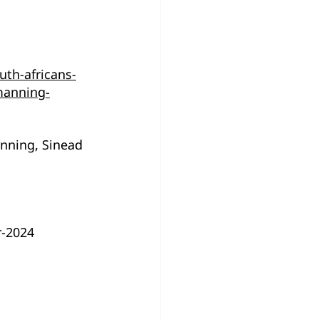
uth-africans-
manning-
anning, Sinead 
r-2024