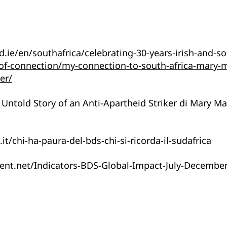
d.ie/en/southafrica/celebrating-30-years-irish-and-so
s-of-connection/my-connection-to-south-africa-mary-
er/
e Untold Story of an Anti-Apartheid Striker di Mary M
.it/chi-ha-paura-del-bds-chi-si-ricorda-il-sudafrica
nt.net/Indicators-BDS-Global-Impact-July-Decembe