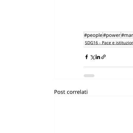
#people
#power
#mar
SDG16 - Pace e istituzio
Post correlati