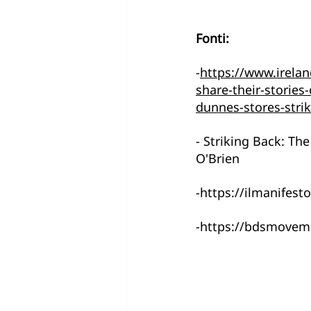
Fonti:
-
https://www.irelan
share-their-storie
dunnes-stores-strik
- Striking Back: Th
O'Brien
-
https://ilmanifesto
-
https://bdsmoveme