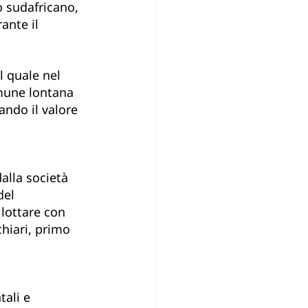
o sudafricano, 
ante il 
 quale nel 
mune lontana 
ando il valore 
                      
alla società 
del 
i lottare con 
chiari, primo 
ali e 