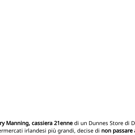
SDG14 - La vita sotto acqua
SDG15 - La vita sulla terra
ste
SDG17 - Partnership
The Future we want
 
ry Manning, cassiera 21enne
 di un Dunnes Store di D
rmercati irlandesi più grandi, decise di 
non passare 