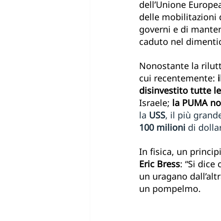
dell’Unione Europea
delle mobilitazioni 
governi e di mantene
caduto nel dimentica
Nonostante la rilut
cui recentemente: 
disinvestito tutte l
Israele; 
la PUMA non
la 
USS
, il più gran
100 milioni
 di dollar
In fisica, un princi
Eric Bress
: “Si dice
un uragano dall’altr
un pompelmo.