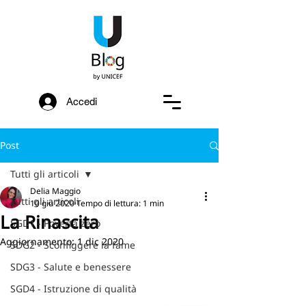
Accedi
Post
Tutti gli articoli
Delia Maggio
Tutti gli articoli
10 giu 2020
Tempo di lettura: 1 min
La Rinascita
SGD1 - Povertà zero
Aggiornamento:
1 dic 2020
SDG2 - Sconfiggere la fame
SDG3 - Salute e benessere
SGD4 - Istruzione di qualità