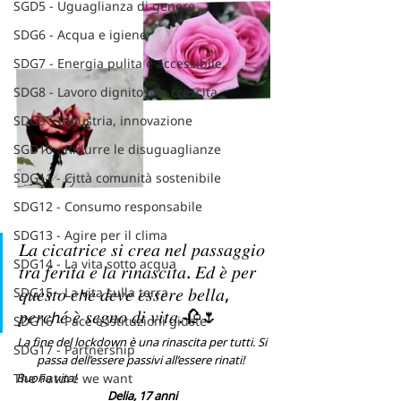
SGD5 - Uguaglianza di genere
SDG6 - Acqua e igiene
SDG7 - Energia pulita e accessibile
SDG8 - Lavoro dignitoso e crescita
SDG9 - Industria, innovazione
SGD10 - Ridurre le disuguaglianze
SDG11 - Città comunità sostenibile
SDG12 - Consumo responsabile
SDG13 - Agire per il clima
𝐿𝑎 𝑐𝑖𝑐𝑎𝑡𝑟𝑖𝑐𝑒 𝑠𝑖 𝑐𝑟𝑒𝑎 𝑛𝑒𝑙 𝑝𝑎𝑠𝑠𝑎𝑔𝑔𝑖𝑜 
SDG14 - La vita sotto acqua
𝑡𝑟𝑎 𝑓𝑒𝑟𝑖𝑡𝑎 𝑒 𝑙𝑎 𝑟𝑖𝑛𝑎𝑠𝑐𝑖𝑡𝑎. 𝐸𝑑 𝑒̀ 𝑝𝑒𝑟 
𝑞𝑢𝑒𝑠𝑡𝑜 𝑐𝘩𝑒 𝑑𝑒𝑣𝑒 𝑒𝑠𝑠𝑒𝑟𝑒 𝑏𝑒𝑙𝑙𝑎, 
SDG15 - La vita sulla terra
𝑝𝑒𝑟𝑐𝘩𝑒́ 𝑒̀ 𝑠𝑒𝑔𝑛𝑜 𝑑𝑖 𝑣𝑖𝑡𝑎.🥀🌷
SDG16 - Pace e istituzioni giuste
La fine del lockdown è una rinascita per tutti. Si 
SDG17 - Partnership
passa dell’essere passivi all’essere rinati!  
The Future we want
Buona vita!
Delia, 17 anni 