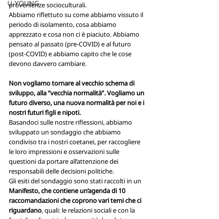
U-YOUNG
provenienze socioculturali.
Abbiamo riflettuto su come abbiamo vissuto il 
periodo di isolamento, cosa abbiamo 
apprezzato e cosa non ci è piaciuto. Abbiamo 
pensato al passato (pre-COVID) e al futuro 
(post-COVID) e abbiamo capito che le cose 
devono davvero cambiare.
Non vogliamo tornare al vecchio schema di 
sviluppo, alla “vecchia normalità”. Vogliamo un 
futuro diverso, una nuova normalità per noi e i 
nostri futuri figli e nipoti.
Basandoci sulle nostre riflessioni, abbiamo 
sviluppato un sondaggio che abbiamo 
condiviso tra i nostri coetanei, per raccogliere 
le loro impressioni e osservazioni sulle 
questioni da portare all’attenzione dei 
responsabili delle decisioni politiche.
Gli esiti del sondaggio sono stati raccolti in un 
Manifesto, che contiene un’agenda di 10 
raccomandazioni che coprono vari temi che ci 
riguardano
, quali: le relazioni sociali e con la 