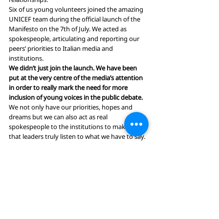
Six of us young volunteers joined the amazing 
UNICEF team during the official launch of the 
Manifesto on the 7th of July. We acted as 
spokespeople, articulating and reporting our 
peers’ priorities to Italian media and 
institutions.  
We didn’t just join the launch. We have been 
put at the very centre of the media’s attention 
in order to really mark the need for more 
inclusion of young voices in the public debate.
We not only have our priorities, hopes and 
dreams but we can also act as real 
spokespeople to the institutions to make sure 
that leaders truly listen to what we have to say.
We asked for a more sustainable future, for a 
public and functioning health-care system, for 
more scholarships and financial support to 
students.
We stressed the value of human relationships 
and we asked for more engagement in our 
communities, more solidarity and more 