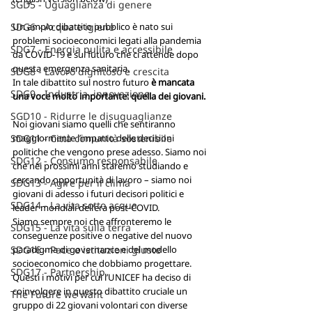
SGD5 - Uguaglianza di genere
SDG6 - Acqua e igiene
Un ampio dibattito pubblico è nato sui 
problemi socioeconomici legati alla pandemia 
SDG7 - Energia pulita e accessibile
da COVID-19 e sul futuro che ci attende dopo 
questa emergenza sanitaria.
SDG8 - Lavoro dignitoso e crescita
In tale dibattito sul nostro futuro 
è mancata 
SDG9 - Industria, innovazione
una voce molto importante: quella dei giovani.
SGD10 - Ridurre le disuguaglianze
Noi giovani siamo quelli che sentiranno 
SDG11 - Città comunità sostenibile
maggiormente l’impatto delle decisioni 
politiche che vengono prese adesso. Siamo noi 
SDG12 - Consumo responsabile
che nei prossimi anni staremo studiando e 
cercando opportunità di lavoro – siamo noi 
SDG13 - Agire per il clima
giovani di adesso i futuri decisori politici e 
SDG14 - La vita sotto acqua
leader mondiali dell’era post-COVID. 
Siamo sempre noi che affronteremo le 
SDG15 - La vita sulla terra
conseguenze positive o negative del nuovo 
SDG16 - Pace e istituzioni giuste
paradigma di governance e del modello 
socioeconomico che dobbiamo progettare.
SDG17 - Partnership
Questi i motivi per cui l’UNICEF ha deciso di 
coinvolgere in questo dibattito cruciale un 
The Future we want
gruppo di 22 giovani volontari con diverse 