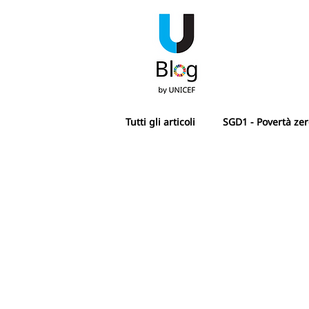
Tutti gli articoli
SGD1 - Povertà ze
SGD4 - Istruzione di qualità
SDG7 - Energia pulita e accessibi
SGD10 - Ridurre le disuguaglianz