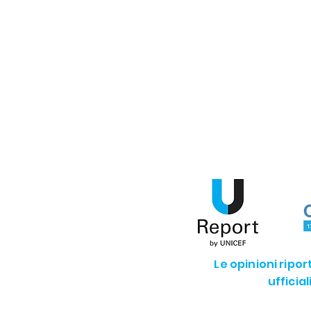
SDG13 - Agire per il clima
SD
SDG16 - Pace e istituzioni giuste
Le opinioni ripo
ufficia