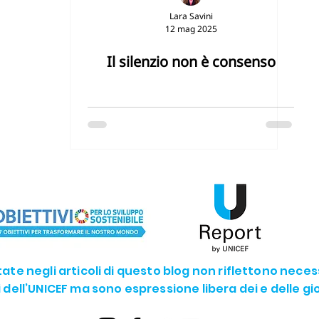
Lara Savini
12 mag 2025
G14 - La vita sotto acqua
SDG15 - La vita sulla terra
Il silenzio non è consenso
SDG17 - Partnership
The Future we want
U-YOUNG
rtate negli articoli di questo blog non riflettono nece
li dell’UNICEF ma sono espressione libera dei e delle g