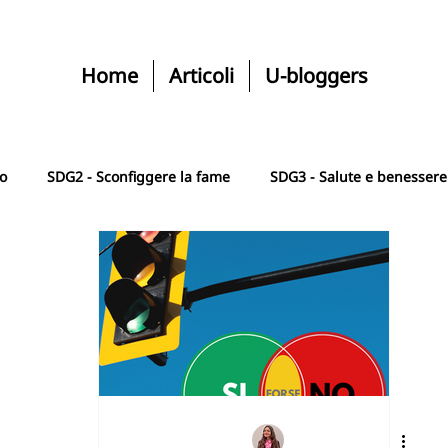
Home
Articoli
U-bloggers
ro
SDG2 - Sconfiggere la fame
SDG3 - Salute e benessere
SGD5 - Uguaglianza di genere
SDG6 - Acqua e igiene
le
SDG8 - Lavoro dignitoso e crescita
SDG9 - Industria, i
e
SDG11 - Città comunità sostenibile
SDG12 - Consumo r