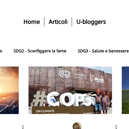
Home
Articoli
U-bloggers
ro
SDG2 - Sconfiggere la fame
SDG3 - Salute e benessere
SGD5 - Uguaglianza di genere
SDG6 - Acqua e igiene
le
SDG8 - Lavoro dignitoso e crescita
SDG9 - Industria, i
e
SDG11 - Città comunità sostenibile
SDG12 - Consumo r