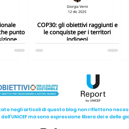
Giorgia Verni
12 dic 2025
G14 - La vita sotto acqua
SDG15 - La vita sulla terra
ionale
COP30: gli obiettivi raggiunti e
 che punto
le conquiste per i territori
SDG17 - Partnership
The Future we want
U-YOUNG
sizione
indigeni
rtate negli articoli di questo blog non riflettono nece
li dell’UNICEF ma sono espressione libera dei e delle g