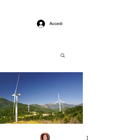
Accedi
nnovazione
esponsabile