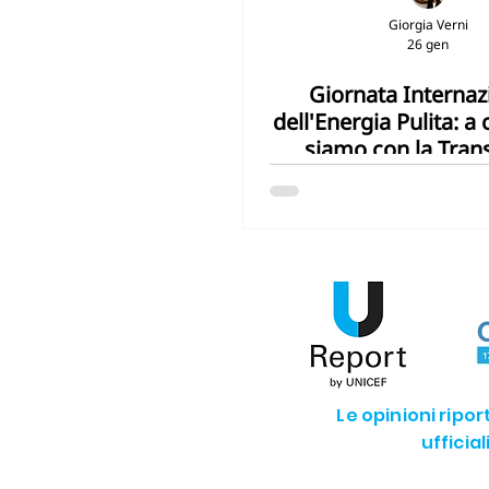
Giorgia Verni
26 gen
SDG13 - Agire per il clima
SD
Giornata Internaz
dell'Energia Pulita: a
SDG16 - Pace e istituzioni giuste
siamo con la Tran
Energetica?
Le opinioni ripo
ufficia