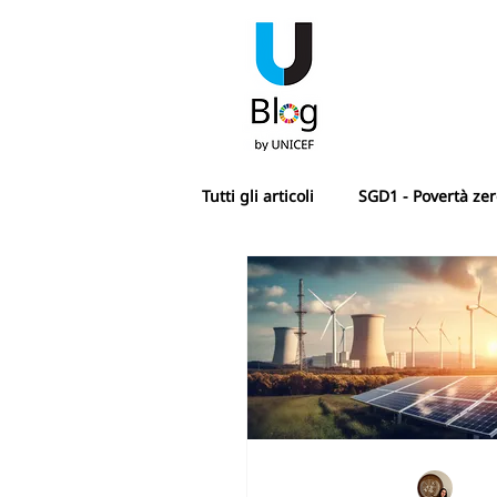
Tutti gli articoli
SGD1 - Povertà ze
SGD4 - Istruzione di qualità
SDG7 - Energia pulita e accessibi
SGD10 - Ridurre le disuguaglianz