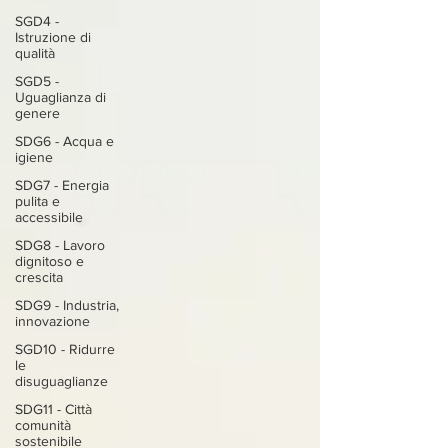
SGD4 -
Istruzione di
qualità
SGD5 -
Uguaglianza di
genere
SDG6 - Acqua e
igiene
SDG7 - Energia
pulita e
accessibile
SDG8 - Lavoro
dignitoso e
crescita
SDG9 - Industria,
innovazione
SGD10 - Ridurre
le
disuguaglianze
SDG11 - Città
comunità
sostenibile