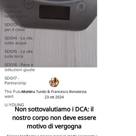
SDG12 -
Consumo
responsabile
SDG13 - Agire
per il clima
SDG14 - La vita
sotto acqua
SDG15 - La vita
sulla terra
SDG16 - Pace e
istituzioni giuste
SDG17 -
Partnership
The Future we
want
Martina Tundo & Francesco Bonatesta
23 ott 2024
U-YOUNG
Non sottovalutiamo i DCA: il
nostro corpo non deve essere
motivo di vergogna