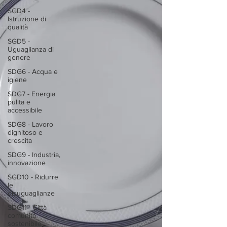
SGD4 -
Istruzione di
qualità
SGD5 -
Uguaglianza di
genere
SDG6 - Acqua e
igiene
SDG7 - Energia
pulita e
accessibile
SDG8 - Lavoro
dignitoso e
crescita
SDG9 - Industria,
innovazione
SGD10 - Ridurre
le
disuguaglianze
SDG11 - Città
comunità
sostenibile