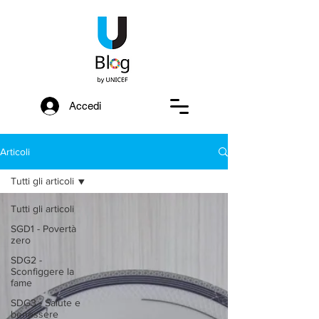
Accedi
Articoli
Tutti gli articoli
Tutti gli articoli
SGD1 - Povertà
zero
SDG2 -
Sconfiggere la
fame
SDG3 - Salute e
benessere