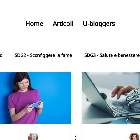
Home
Articoli
U-bloggers
ro
SDG2 - Sconfiggere la fame
SDG3 - Salute e benessere
SGD5 - Uguaglianza di genere
SDG6 - Acqua e igiene
le
SDG8 - Lavoro dignitoso e crescita
SDG9 - Industria, i
e
SDG11 - Città comunità sostenibile
SDG12 - Consumo r