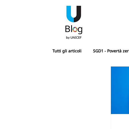
Tutti gli articoli
SGD1 - Povertà ze
SGD4 - Istruzione di qualità
SDG7 - Energia pulita e accessibi
SGD10 - Ridurre le disuguaglianz