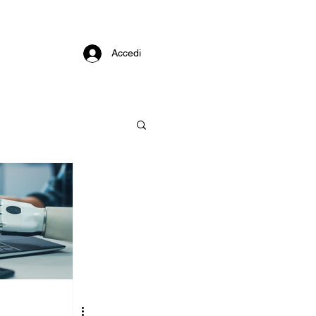
Accedi
nnovazione
esponsabile