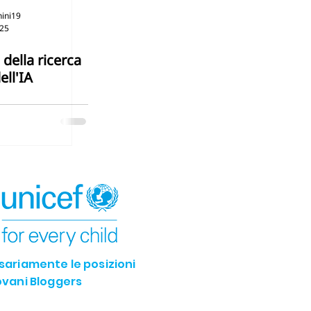
ini19
025
 della ricerca
ell'IA
ssariamente le posizioni
iovani Bloggers