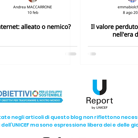
Andrea MACCARRONE
emmabiolch
10 feb
8 ago 2
G14 - La vita sotto acqua
SDG15 - La vita sulla terra
nternet: alleato o nemico?
Il valore perduto
nell'era d
SDG17 - Partnership
The Future we want
U-YOUNG
rtate negli articoli di questo blog non riflettono nece
li dell’UNICEF ma sono espressione libera dei e delle g