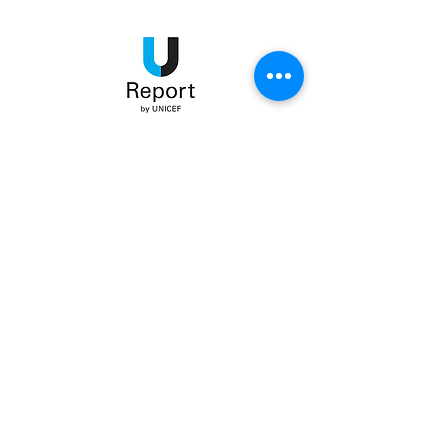
Le opinioni riportate negli articoli di
questo blog non riflettono
necessariamente le posizioni ufficiali
dell’UNICEF ma sono espressione
libera dei e delle giovani Bloggers