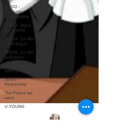
SDG12 -
Consumo
responsabile
SDG13 - Agire
per il clima
SDG14 - La vita
sotto acqua
SDG15 - La vita
sulla terra
SDG16 - Pace e
istituzioni giuste
SDG17 -
Partnership
The Future we
want
U-YOUNG
Andrea MACCARRONE