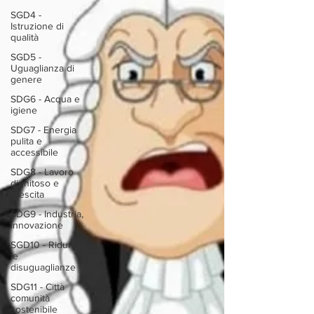
SGD4 -
Istruzione di
qualità
SGD5 -
Uguaglianza di
genere
SDG6 - Acqua e
igiene
SDG7 - Energia
pulita e
accessibile
SDG8 - Lavoro
dignitoso e
crescita
SDG9 - Industria,
innovazione
SGD10 - Ridurre
le
disuguaglianze
SDG11 - Città
comunità
sostenibile