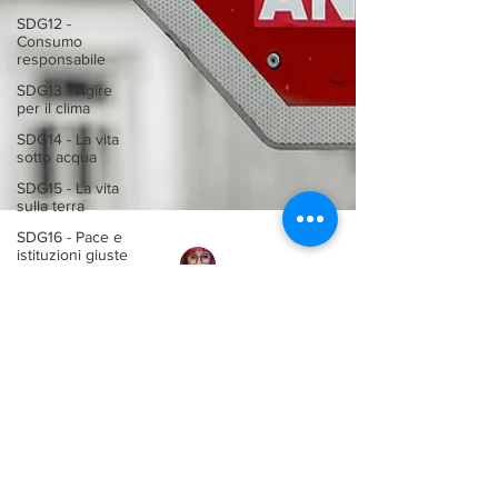
SDG12 -
Consumo
responsabile
SDG13 - Agire
per il clima
SDG14 - La vita
sotto acqua
SDG15 - La vita
sulla terra
SDG16 - Pace e
istituzioni giuste
SDG17 -
Partnership
The Future we
anjaaleksi2005
want
20 gen
U-YOUNG
Veganuary: challenge o
consapevolezza?
Quando a perchè nasce il Veganuary e perchè scegliere
una dieta plant based tutto l'anno.