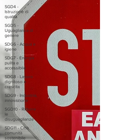
SGD4 -
Istruzione di
qualità
SGD5 -
Uguaglianza di
genere
SDG6 - Acqua e
igiene
SDG7 - Energia
pulita e
accessibile
SDG8 - Lavoro
dignitoso e
crescita
SDG9 - Industria,
innovazione
SGD10 - Ridurre
le
disuguaglianze
SDG11 - Città
comunità
sostenibile