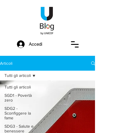
Accedi
Articoli
Tutti gli articoli
Tutti gli articoli
SGD1 - Povertà
zero
SDG2 -
Sconfiggere la
fame
SDG3 - Salute e
benessere