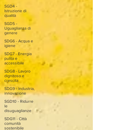
SGD4 -
Istruzione di
qualità
SGD5 -
Uguaglianza di
genere
SDG6 - Acqua e
igiene
SDG7 - Energia
pulita e
accessibile
SDG8 - Lavoro
dignitoso e
crescita
SDG9 - Industria,
innovazione
SGD10 - Ridurre
le
disuguaglianze
SDG11 - Città
comunità
sostenibile