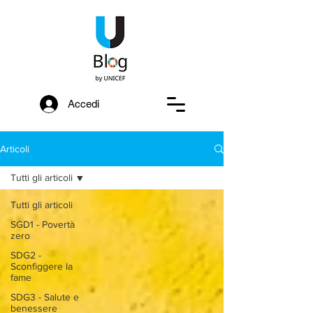
Accedi
Articoli
Tutti gli articoli
Tutti gli articoli
SGD1 - Povertà
zero
SDG2 -
Sconfiggere la
fame
SDG3 - Salute e
benessere