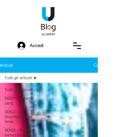
Accedi
Articoli
Tutti gli articoli
Tutti gli articoli
SGD1 - Povertà
zero
SDG2 -
Sconfiggere la
fame
SDG3 - Salute e
benessere