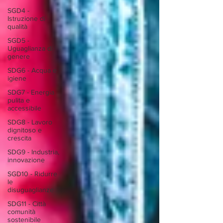
SGD4 -
Istruzione di
qualità
SGD5 -
Uguaglianza di
genere
SDG6 - Acqua e
igiene
SDG7 - Energia
pulita e
accessibile
SDG8 - Lavoro
dignitoso e
crescita
SDG9 - Industria,
innovazione
SGD10 - Ridurre
le
disuguaglianze
SDG11 - Città
comunità
sostenibile