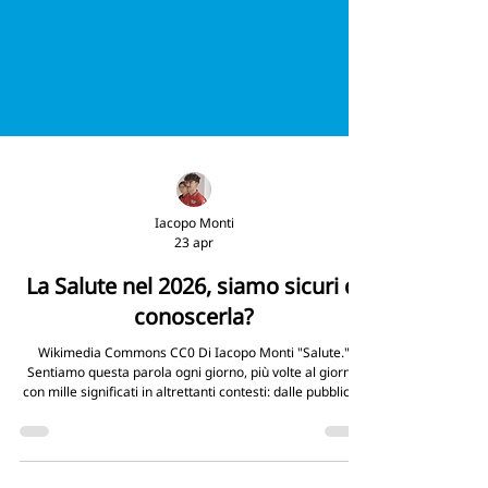
Iacopo Monti
23 apr
La Salute nel 2026, siamo sicuri di
conoscerla?
Wikimedia Commons CC0 Di Iacopo Monti "Salute."
Sentiamo questa parola ogni giorno, più volte al giorno,
con mille significati in altrettanti contesti: dalle pubblicità
di farmaci e integratori da banco, ai consigli dei medici —
o sedicenti tali — sui social network, ai brindisi tra amici.
Eppure raramente intendiamo ciò che la parola davvero