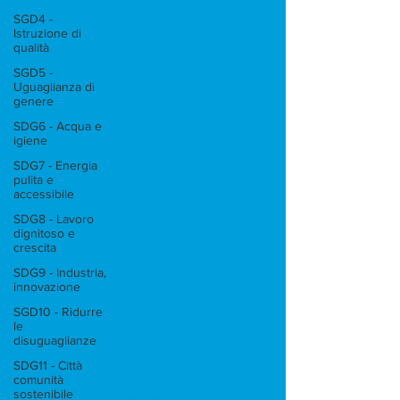
SGD4 -
Istruzione di
qualità
SGD5 -
Uguaglianza di
genere
SDG6 - Acqua e
igiene
SDG7 - Energia
pulita e
accessibile
SDG8 - Lavoro
dignitoso e
crescita
SDG9 - Industria,
innovazione
SGD10 - Ridurre
le
disuguaglianze
SDG11 - Città
comunità
sostenibile