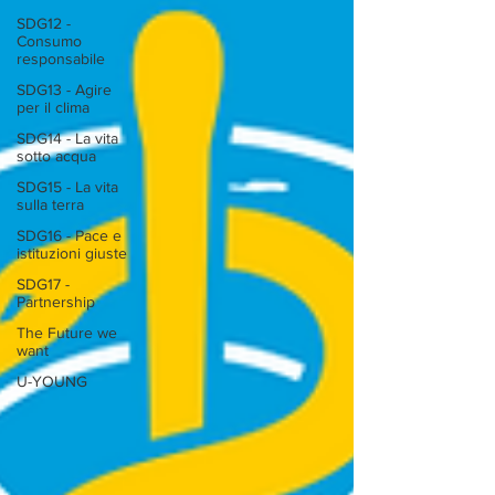
SDG12 -
Consumo
responsabile
SDG13 - Agire
per il clima
SDG14 - La vita
sotto acqua
SDG15 - La vita
sulla terra
SDG16 - Pace e
istituzioni giuste
SDG17 -
Partnership
The Future we
want
U-YOUNG