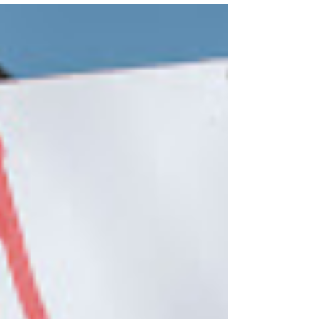
significa, e ci limitiamo a parlare di un insieme molto più
ristretto di ciò che effettivamente è: il corpo, il nostro
aspetto, la "sal