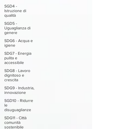
SGD4 -
Istruzione di
qualità
SGD5 -
Uguaglianza di
genere
SDG6 - Acqua e
igiene
SDG7 - Energia
pulita e
accessibile
SDG8 - Lavoro
dignitoso e
crescita
SDG9 - Industria,
innovazione
SGD10 - Ridurre
le
disuguaglianze
SDG11 - Città
comunità
sostenibile