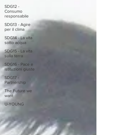
SDG12 -
Consumo
responsabile
SDG13 - Agire
per il clima
SDG14 - La vita
sotto acqua
SDG15 - La vita
sulla terra
SDG16 - Pace e
istituzioni giuste
SDG17 -
Partnership
The Future we
want
U-YOUNG