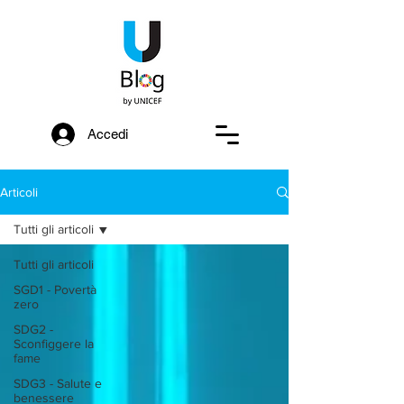
Accedi
Articoli
Tutti gli articoli
Tutti gli articoli
SGD1 - Povertà
zero
SDG2 -
Sconfiggere la
fame
SDG3 - Salute e
benessere