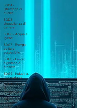
SGD4 -
Istruzione di
qualità
SGD5 -
Uguaglianza di
genere
SDG6 - Acqua e
igiene
SDG7 - Energia
pulita e
accessibile
SDG8 - Lavoro
dignitoso e
crescita
SDG9 - Industria,
innovazione
SGD10 - Ridurre
le
disuguaglianze
SDG11 - Città
comunità
sostenibile