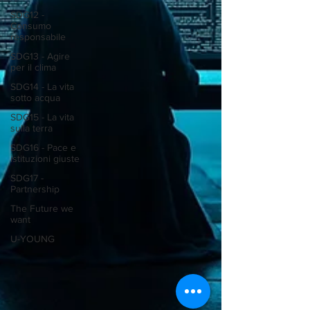
SDG12 -
Consumo
responsabile
SDG13 - Agire
per il clima
SDG14 - La vita
sotto acqua
SDG15 - La vita
sulla terra
SDG16 - Pace e
istituzioni giuste
SDG17 -
Partnership
The Future we
want
U-YOUNG