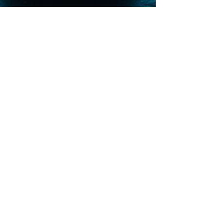
Ezekiel Bleoue
23 apr 2025
Il lato oscuro del digitale:
deepfake, deepnude e la nuova
violenza di genere online
Viviamo immersi nella tecnologia. Ogni giorno
condividiamo foto, storie, pensieri. Ci mostriamo. Ci
raccontiamo. I social media, nati per avvicinarci, sono
diventati parte della nostra identità. Eppure, proprio in
questi spazi che dovrebbero essere di espressione e
libertà, si sta diffondendo una nuova forma di violenza,
subdola e devastante: la violenza di genere digitale.