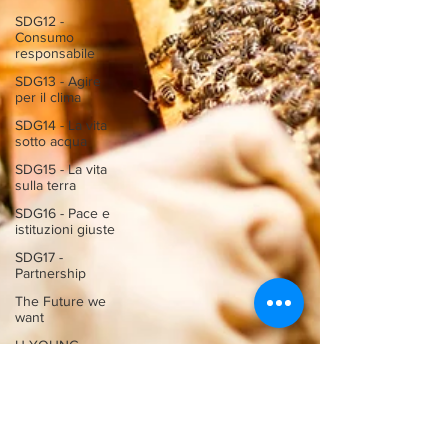
SDG12 -
Consumo
responsabile
SDG13 - Agire
per il clima
SDG14 - La vita
sotto acqua
SDG15 - La vita
sulla terra
SDG16 - Pace e
istituzioni giuste
SDG17 -
Partnership
The Future we
want
U-YOUNG