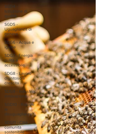
SGD4 -
Istruzione di
qualità
SGD5 -
Uguaglianza di
genere
SDG6 - Acqua e
igiene
SDG7 - Energia
pulita e
accessibile
SDG8 - Lavoro
dignitoso e
crescita
SDG9 - Industria,
innovazione
SGD10 - Ridurre
le
disuguaglianze
SDG11 - Città
comunità
sostenibile