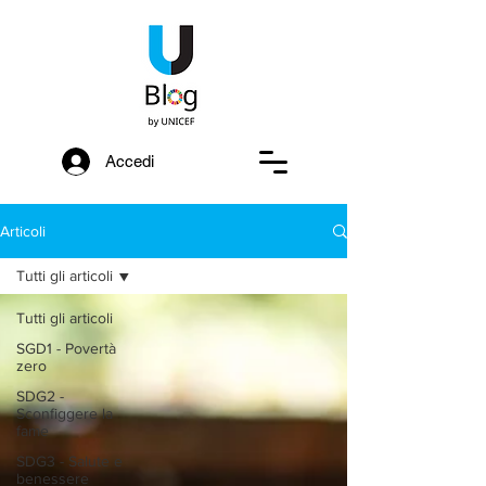
Accedi
Articoli
Tutti gli articoli
Tutti gli articoli
SGD1 - Povertà
zero
SDG2 -
Sconfiggere la
fame
SDG3 - Salute e
benessere