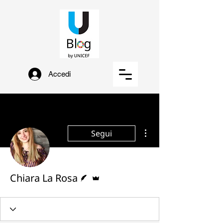
Accedi
Altre azioni
Segui
Redattore
Amministratore
Chiara La Rosa