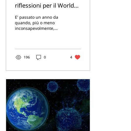
riflessioni per il World
Health Day
E' passato un anno da
quando, più o meno
inconsapevolmente,
abbiamo congedato le
nostre certezze,
lasciandoci investire da
una serie di...
196
0
4