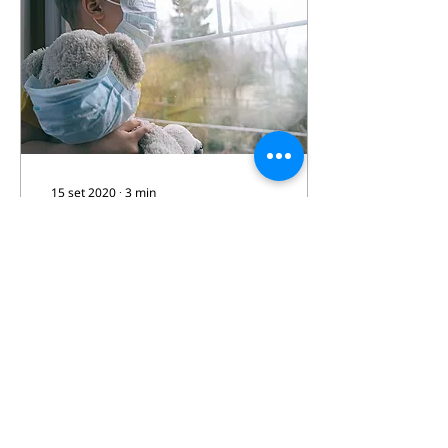
15 set 2020
∙
3
min
Corona Virus: le
responsabilità nelle
nostre mani.
La pandemia Covid-19, il
cui esordio ha segnato in
maniera cruciale l’inizio
della primavera, è stata
qualcosa di più di una
semplice...
104
0
5