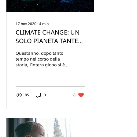
17 nov 2020
∙
4
min
CLIMATE CHANGE: UN
SOLO PIANETA TANTE
OPPORTUNITÀ
Quest’anno, dopo tanto
tempo nel corso della
storia, l’intero globo si è
coalizzato per condurre
una battaglia contro un
nemico comune:...
85
0
8