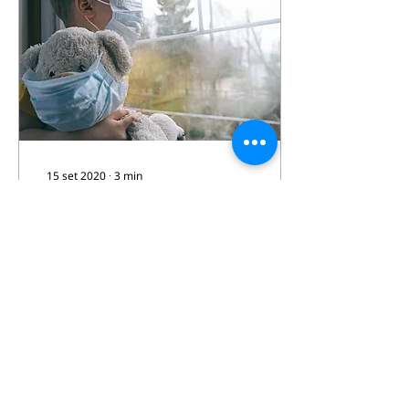
15 set 2020
∙
3
min
Corona Virus: le
responsabilità nelle
nostre mani.
La pandemia Covid-19, il
cui esordio ha segnato in
maniera cruciale l’inizio
della primavera, è stata
qualcosa di più di una
semplice...
104
0
5