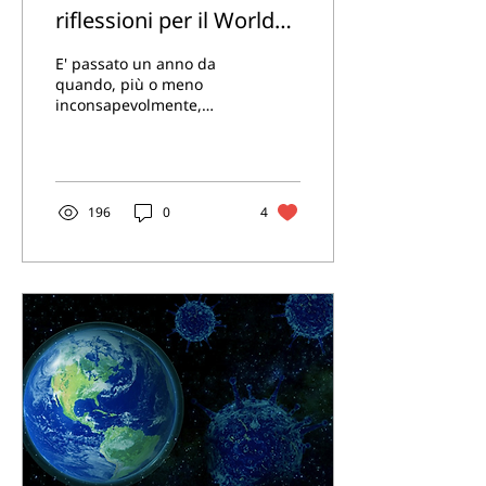
riflessioni per il World
Health Day
E' passato un anno da
quando, più o meno
inconsapevolmente,
abbiamo congedato le
nostre certezze,
lasciandoci investire da
una serie di...
196
0
4