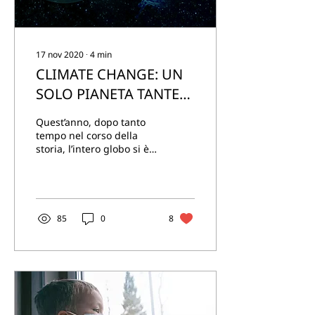
17 nov 2020
∙
4
min
CLIMATE CHANGE: UN
SOLO PIANETA TANTE
OPPORTUNITÀ
Quest’anno, dopo tanto
tempo nel corso della
storia, l’intero globo si è
coalizzato per condurre
una battaglia contro un
nemico comune:...
85
0
8