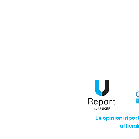
SDG13 - Agire per il clima
SD
SDG16 - Pace e istituzioni giuste
Le opinioni ripo
ufficia