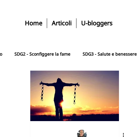
Home
Articoli
U-bloggers
ro
SDG2 - Sconfiggere la fame
SDG3 - Salute e benessere
SGD5 - Uguaglianza di genere
SDG6 - Acqua e igiene
le
SDG8 - Lavoro dignitoso e crescita
SDG9 - Industria, i
e
SDG11 - Città comunità sostenibile
SDG12 - Consumo r