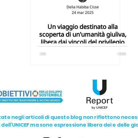
Delia Habiba Cisse
24 mar 2025
G14 - La vita sotto acqua
SDG15 - La vita sulla terra
Un viaggio destinato alla
scoperta di un'umanità giuliva,
SDG17 - Partnership
The Future we want
U-YOUNG
libera dai vincoli del privilegio
rtate negli articoli di questo blog non riflettono nece
li dell’UNICEF ma sono espressione libera dei e delle g