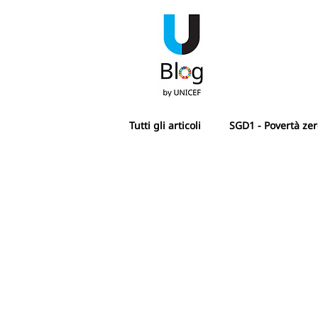
Tutti gli articoli
SGD1 - Povertà ze
SGD4 - Istruzione di qualità
SDG7 - Energia pulita e accessibi
SGD10 - Ridurre le disuguaglianz