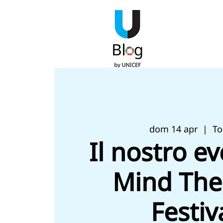
dom 14 apr
  |  
To
Il nostro ev
Mind The
Festiv