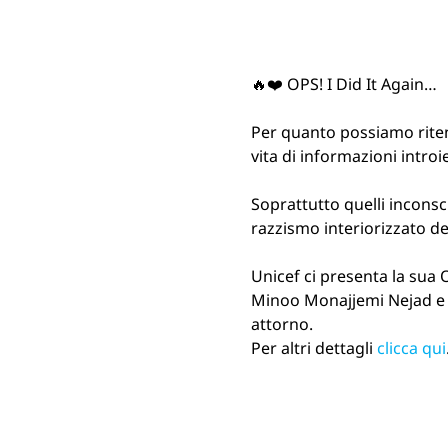
🔥❤️ OPS! I Did It Again…

Per quanto possiamo riten
vita di informazioni introie
Soprattutto quelli inconsci,
razzismo interiorizzato del
Unicef ci presenta la sua
Minoo Monajjemi Nejad e Co
attorno.
Per altri dettagli 
clicca qui