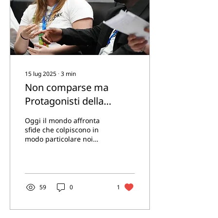
15 lug 2025
∙
3
min
Non comparse ma
Protagonisti della
nostra storia
Oggi il mondo affronta
sfide che colpiscono in
modo particolare noi
giovani: i conflitti, le
disuguaglianze
economiche e un
ambiente digitale
sempre più polarizzato,
59
0
1
solo per citarne alcune.