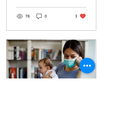
persona, una famiglia,
una comunità. C’è
sofferenza, ma anche
78
0
3
speranza, c’è il rischio,
ma anche la possibilità di
rinascita. In questi casi la
droga non è solo una
questione di dipendenza
e sostanze, ma
principalmente di vuoti,
solitudini, mancanze che
cercano di essere
colmate in modi
sbagliati.
8 mag 2025
∙
3
min
Disuguaglianza di
genere nel lavoro di