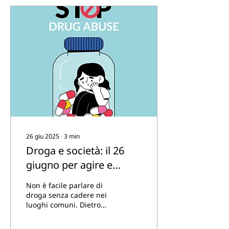
26 giu 2025
∙
3
min
Droga e società: il 26
giugno per agire e
prevenire
Non è facile parlare di
droga senza cadere nei
luoghi comuni. Dietro
ogni storia di
dipendenza c’è una