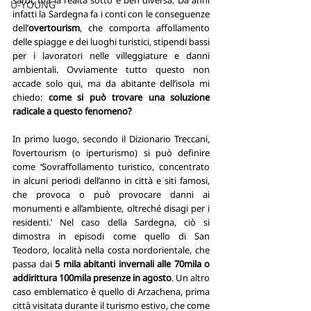
U-YOUNG
infatti la Sardegna fa i conti con le conseguenze 
dell’
overtourism
, che comporta affollamento 
delle spiagge e dei luoghi turistici, stipendi bassi 
per i lavoratori nelle villeggiature e danni 
ambientali. 
Ovviamente tutto questo non 
accade solo qui, ma da
 abitante dell’isola mi 
chiedo: 
come si può trovare una soluzione 
radicale a questo fenomeno? 
In primo luogo, secondo il Dizionario Treccani, 
l’overtourism (o iperturismo) si può definire 
come ‘Sovraffollamento turistico, concentrato 
in alcuni periodi dell’anno in città e siti famosi, 
che provoca o può provocare danni ai 
monumenti e all’ambiente, oltreché disagi per i 
residenti.’ Nel caso della Sardegna, ciò si 
dimostra in episodi come quello di San 
Teodoro, località nella costa nordorientale, che 
passa dai
 5 mila abitanti invernali alle 70mila o 
addirittura 100mila
presenze in agosto
. Un altro 
caso emblematico è quello di Arzachena, prima 
città visitata durante il turismo estivo, che come 