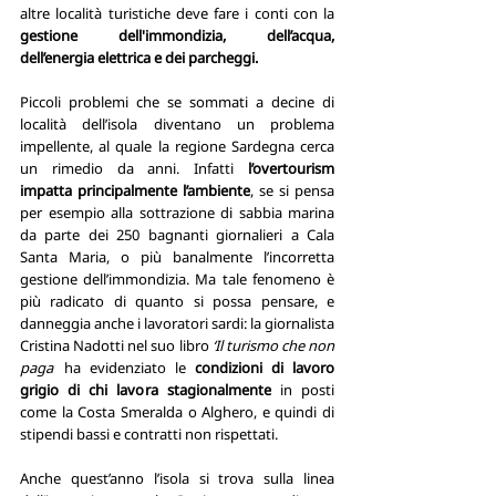
altre località turistiche deve fare i conti con la 
gestione dell'immondizia, dell’acqua, 
dell’energia elettrica e dei parcheggi.
Piccoli problemi che se sommati a decine di 
località dell’isola diventano un problema 
impellente, al quale la regione Sardegna cerca 
un rimedio da anni. Infatti 
l’overtourism 
impatta principalmente l’ambiente
, se si pensa 
per esempio alla sottrazione di sabbia marina 
da parte dei 250 bagnanti giornalieri a Cala 
Santa Maria, o più banalmente l’incorretta 
gestione dell’immondizia. Ma tale fenomeno è 
più radicato di quanto si possa pensare, e 
danneggia anche i lavoratori sardi: la giornalista 
Cristina Nadotti nel suo libro 
‘Il turismo che non 
paga’
 ha evidenziato le 
condizioni di lavoro 
grigio di chi lavora stagionalmente
 in posti 
come la Costa Smeralda o Alghero, e quindi di 
stipendi bassi e contratti non rispettati. 
Anche quest’anno l’isola si trova sulla linea 