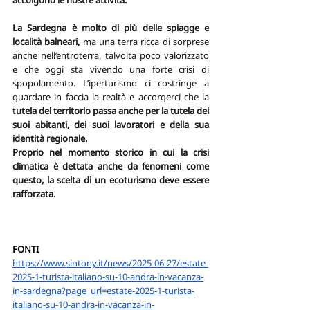
La Sardegna è molto di più delle spiagge e 
località balneari, 
ma una terra ricca di sorprese 
anche nell’entroterra, talvolta poco valorizzato 
e che oggi sta vivendo una forte crisi di 
spopolamento. L’iperturismo ci costringe a 
guardare in faccia la realtà e accorgerci che la 
t
utela del territorio passa anche per la tutela dei 
suoi abitanti, dei suoi lavoratori e della sua 
identità regionale.
Proprio nel momento storico in cui la crisi 
climatica è dettata anche da fenomeni come 
questo, la scelta di un ecoturismo deve essere 
rafforzata. 
FONTI 
https://www.sintony.it/news/2025-06-27/estate-
2025-1-turista-italiano-su-10-andra-in-vacanza-
in-sardegna?page_url=estate-2025-1-turista-
italiano-su-10-andra-in-vacanza-in-