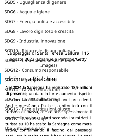
SGD5 - Uguaglianza di genere
SDG6 - Acqua e igiene
SDG7 - Energia pulita e accessibile
SDG8 - Lavoro dignitoso e crescita
SDG9 - Industria, innovazione
SGD10 - Ridurre le disuguaglianze
La spiaggia di Santa Teresa Gallura il 15 
agosto 2023 (Emanuele Perrone/Getty 
SDG11 - Città comunità sostenibile
Images)
SDG12 - Consumo responsabile
di Emma Biolchini
SDG13 - Agire per il clima
Nel 2024 la Sardegna ha registrato 18,9 milioni 
SDG14 - La vita sotto acqua
di presenze
, un dato in forte aumento rispetto 
SDG15 - La vita sulla terra
alla media di 16 milioni degli anni precedenti. 
Anche quest’anno l’isola si confronterà con il 
SDG16 - Pace e istituzioni giuste
turismo di massa, che colpisce specialmente il 
nord della regione: infatti secondo i primi dati, 1 
SDG17 - Partnership
turista su 10 ha scelto la Sardegna come meta 
The Future we want
estiva, confermando il fascino dei paesaggi 
sardi, ma la realtà sotto è ben diversa. Da anni 